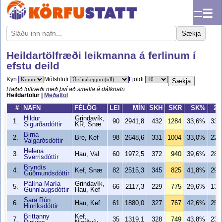
☰
Sækja
Heildartölfræði leikmanna á ferlinum í
efstu deild
Kyn
Mótshluti
Fjöldi
Sækja
Raðið tölfræði með því að smella á dálknafn
Heildartölur |
Meðaltöl
#
NAFN
FÉLÖG
LEI
MÍN
SKH
SKR
SK%
2H
Hildur
Grindavík,
1.
90
2941,8
432
1284
33,6%
335
Sigurðardóttir
KR, Snæ
Birna
2.
Bre, Kef
98
2648,6
331
1004
33,0%
223
Valgarðsdóttir
Helena
3.
Hau, Val
60
1972,5
372
940
39,6%
283
Sverrisdóttir
Bryndís
4.
Kef, Snæ
82
2515,3
345
825
41,8%
294
Guðmundsdóttir
Pálína María
Grindavík,
5.
66
2117,3
229
775
29,6%
137
Gunnlaugsdóttir
Hau, Kef
Sara Rún
6.
Hau, Kef
61
1880,0
327
767
42,6%
257
Hinriksdóttir
Brittanny
Kef,
7.
35
1319,1
328
749
43,8%
233