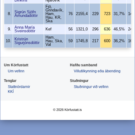
Dinkins
Njarðvík
Fjö,
Grindavík,
Sigrún Sjöfn
8.
Ham,
76
2155,4
229
723
31,7%
148
Ámundadóttir
Hau, KR,
Ska
Anna María
9.
Kef
56
1321,0
296
636
46,5%
242
Sveinsdóttir
Ham,
Kristrún
10.
Hau, Ska,
59
1745,8
217
600
36,2%
165
Sigurjónsdóttir
Val
Um Körfustatt
Hafðu samband
Um vefinn
Villutilkynning eða ábending
Tenglar
Stuðningur
Stattnördarnir
Stuðningur við vefinn
KKÍ
© 2026 Körfustatt.is