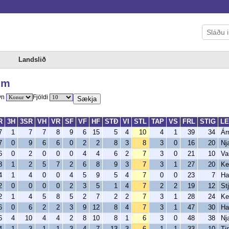
Landslið
um
yn
Fjöldi
Sækja
R
3H
3SR
VH
VR
SF
VF
HF
STÐ
VI
STL
TAP
VS
FRL
STIG
LE
7
1
7
7
8
9
6
15
5
4
10
4
1
39
34
Ár
7
0
9
6
6
0
2
2
8
3
8
3
0
16
20
Nj
6
0
2
0
0
0
4
4
6
2
7
3
0
21
10
Va
8
1
2
5
7
2
6
8
9
3
7
3
1
27
20
Ke
4
1
4
0
0
4
5
9
5
4
7
0
0
23
7
Ha
2
0
0
0
0
2
3
5
1
4
7
2
2
19
12
St
2
1
4
5
8
5
2
7
2
2
7
3
1
28
24
Ke
6
0
6
2
2
3
9
12
8
4
7
3
1
47
30
Ha
6
4
10
4
4
2
8
10
8
1
6
3
0
48
38
Nj
4
1
3
1
1
3
4
7
13
3
6
1
1
33
10
Ti