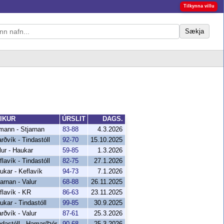
Tilkynna villu
Sækja
IKUR
ÚRSLIT
DAGS.
mann - Stjarnan
83-88
4.3.2026
arðvík - Tindastóll
92-70
15.10.2025
lur - Haukar
59-85
1.3.2026
flavík - Tindastóll
82-75
27.1.2026
ukar - Keflavík
94-73
7.1.2026
jarnan - Valur
68-88
26.11.2025
flavík - KR
86-63
23.11.2025
ukar - Tindastóll
99-85
30.9.2025
arðvík - Valur
87-61
25.3.2026
ndastóll - Hamar/Þór
90-68
25.3.2026