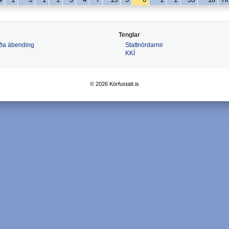
Tenglar
 eða ábending
Stattnördarnir
KKÍ
© 2026 Körfustatt.is