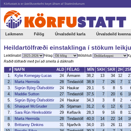
Körfustatt.is er ástríðuverkefni keyrt áfram af Stattnördunum
Leikmenn
Félög
Úrvalsdeild karla
Úrvalsdeild kvenna
Heildartölfræði einstaklinga í stökum leikj
Leiktímabil
Félag
Mótshluti
K
Raðið tölfræði með því að smella á dálknafn
#
NAFN
ALD
FÉLAG
MÍN
SKH
SKR
2H
2S
1.
Kylie Kornegay-Lucas
24
Ármann
38,2
13
34
12
2
2.
Marta Hermida
28
Tindastóll
38,9
7
26
7
1
3.
Sigrún Björg Ólafsdóttir
24
Haukar
29,1
5
8
5
4.
Maddie Sutton
27
Tindastóll
37,5
7
20
6
1
5.
Sigrún Björg Ólafsdóttir
24
Haukar
34,3
3
8
2
6.
Shaiquel McGruder
26
Stjarnan
31,2
6
12
6
1
7.
Sara Rún Hinriksdóttir
29
Keflavík
28,3
9
16
8
1
8.
Marta Hermida
28
Tindastóll
40,0
14
22
14
1
9.
Brittanny Dinkins
31
Njarðvík
34,0
15
26
11
1
10.
Roselis Silva
34
Tindastóll
30,3
4
7
3