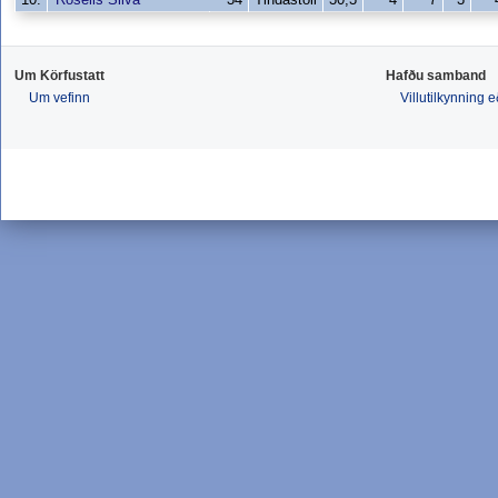
Um Körfustatt
Hafðu samband
Um vefinn
Villutilkynning