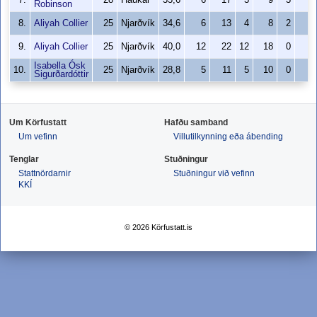
7.
28
Haukar
33,6
6
17
3
9
3
8
Robinson
8.
Aliyah Collier
25
Njarðvík
34,6
6
13
4
8
2
5
9.
Aliyah Collier
25
Njarðvík
40,0
12
22
12
18
0
4
Isabella Ósk
10.
25
Njarðvík
28,8
5
11
5
10
0
1
Sigurðardóttir
Um Körfustatt
Hafðu samband
Um vefinn
Villutilkynning eða ábending
Tenglar
Stuðningur
Stattnördarnir
Stuðningur við vefinn
KKÍ
© 2026 Körfustatt.is