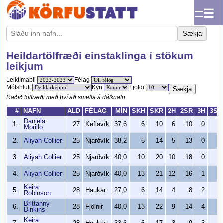
☰
Sækja
Heildartölfræði einstaklinga í stökum
leikjum
Leiktímabil
Félag
Mótshluti
Kyn
Fjöldi
Sækja
Raðið tölfræði með því að smella á dálknafn
#
NAFN
ALD
FÉLAG
MÍN
SKH
SKR
2H
2SR
3H
3SR
Daniela
1.
27
Keflavík
37,6
6
10
6
10
0
0
Morillo
2.
Aliyah Collier
25
Njarðvík
38,2
5
14
5
13
0
1
3.
Aliyah Collier
25
Njarðvík
40,0
10
20
10
18
0
2
4.
Aliyah Collier
25
Njarðvík
40,0
13
21
12
16
1
5
Keira
5.
28
Haukar
27,0
6
14
4
8
2
6
Robinson
Brittanny
6.
28
Fjölnir
40,0
13
22
9
14
4
8
Dinkins
Keira