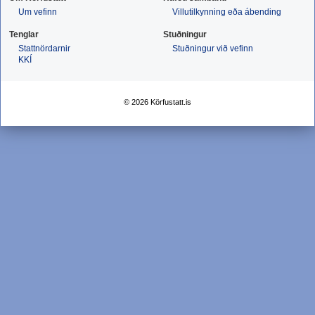
Um vefinn
Villutilkynning eða ábending
Tenglar
Stuðningur
Stattnördarnir
Stuðningur við vefinn
KKÍ
© 2026 Körfustatt.is