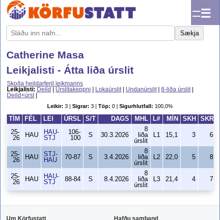
☰
Sækja
Catherine Masa
Leikjalisti - Átta liða úrslit
Skoða heildarferil leikmanns
Leikjalisti:
Deild
|
Úrslitakeppni
|
Lokaúrslit
|
Undanúrslit
|
8-liða úrslit
|
Deild+úrsl
|
Leikir:
3 |
Sigrar:
3 |
Töp:
0 |
Sigurhlutfall:
100,0%
TÍM
FÉL
LEI
ÚRSL
S/T
DAGS
MHL
L#
MÍN
SKH
SKR
8
25-
HAU-
106-
HAU
S
30.3.2026
liða
L1
15,1
3
6
26
STJ
100
úrslit
8
25-
STJ-
HAU
70-87
S
3.4.2026
liða
L2
22,0
5
8
26
HAU
úrslit
8
25-
HAU-
HAU
88-84
S
8.4.2026
liða
L3
21,4
4
7
26
STJ
úrslit
Um Körfustatt
Hafðu samband