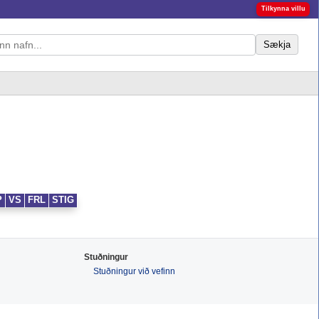
Tilkynna villu
Sækja
P
VS
FRL
STIG
Stuðningur
Stuðningur við vefinn