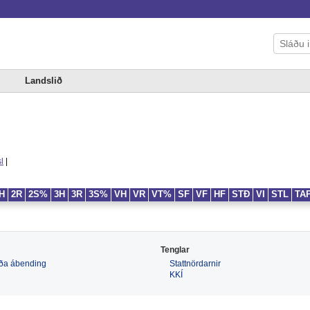
Landslið
l
|
H
2R
2S%
3H
3R
3S%
VH
VR
VT%
SF
VF
HF
STÐ
VI
STL
TA
Tenglar
 eða ábending
Stattnördarnir
KKÍ