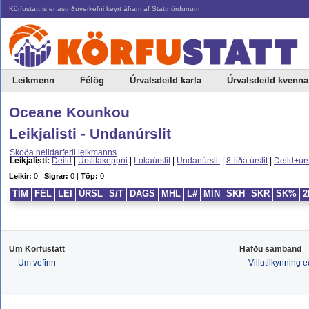
Körfustatt.is er ástríðuverkefni keyrt áfram af Stattnördunum
Leikmenn
Félög
Úrvalsdeild karla
Úrvalsdeild kvenna
Oceane Kounkou
Leikjalisti - Undanúrslit
Skoða heildarferil leikmanns
Leikjalisti:
Deild
|
Úrslitakeppni
|
Lokaúrslit
|
Undanúrslit
|
8-liða úrslit
|
Deild+úrs
Leikir:
0 |
Sigrar:
0 |
Töp:
0
TÍM
FÉL
LEI
ÚRSL
S/T
DAGS
MHL
L#
MÍN
SKH
SKR
SK%
2
Um Körfustatt
Hafðu samband
Um vefinn
Villutilkynning