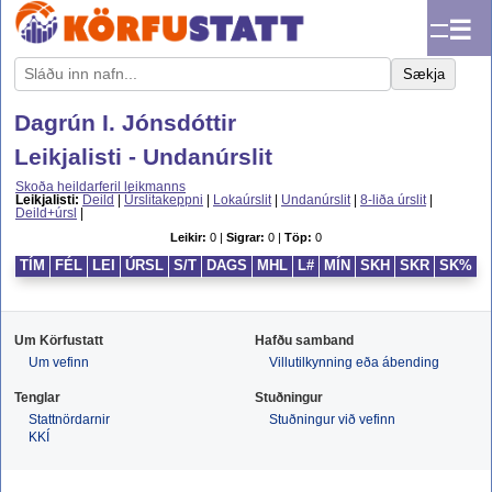
☰
Sækja
Dagrún I. Jónsdóttir
Leikjalisti - Undanúrslit
Skoða heildarferil leikmanns
Leikjalisti:
Deild
|
Úrslitakeppni
|
Lokaúrslit
|
Undanúrslit
|
8-liða úrslit
|
Deild+úrsl
|
Leikir:
0 |
Sigrar:
0 |
Töp:
0
TÍM
FÉL
LEI
ÚRSL
S/T
DAGS
MHL
L#
MÍN
SKH
SKR
SK%
2
Um Körfustatt
Hafðu samband
Um vefinn
Villutilkynning eða ábending
Tenglar
Stuðningur
Stattnördarnir
Stuðningur við vefinn
KKÍ