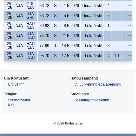
25-
GRI-
NJA
68-72
S
1.5.2026
Undanúrslit
L4
-
0
26
NJA
25-
NJA-
NJA
83-72
S
5.5.2026
Undanúrslit
L5
-
0
26
GRI
25-
HAU-
NJA
80-92
S
8.5.2026
Lokaúrslit
L1
-
0
26
NJA
25-
NJA-
NJA
75-70
S
11.5.2026
Lokaúrslit
L2
-
0
26
HAU
25-
HAU-
NJA
77-69
T
14.5.2026
Lokaúrslit
L3
-
0
26
NJA
25-
NJA-
NJA
95-70
S
17.5.2026
Lokaúrslit
L4
1,1
0
26
HAU
Um Körfustatt
Hafðu samband
Um vefinn
Villutilkynning eða ábending
Tenglar
Stuðningur
Stattnördarnir
Stuðningur við vefinn
KKÍ
© 2026 Körfustatt.is