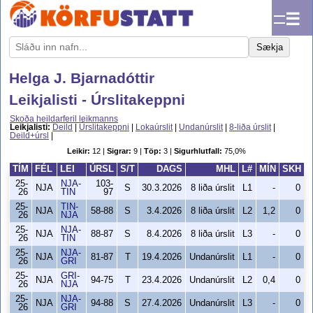
☰
Sækja
Helga J. Bjarnadóttir
Leikjalisti - Úrslitakeppni
Skoða heildarferil leikmanns
Leikjalisti:
Deild
|
Úrslitakeppni
|
Lokaúrslit
|
Undanúrslit
|
8-liða úrslit
|
Deild+úrsl
|
Leikir:
12 |
Sigrar:
9 |
Töp:
3 |
Sigurhlutfall:
75,0%
TÍM
FÉL
LEI
ÚRSL
S/T
DAGS
MHL
L#
MÍN
SKH
25-
NJA-
103-
NJA
S
30.3.2026
8 liða úrslit
L1
-
0
26
TIN
97
25-
TIN-
NJA
58-88
S
3.4.2026
8 liða úrslit
L2
1,2
0
26
NJA
25-
NJA-
NJA
88-87
S
8.4.2026
8 liða úrslit
L3
-
0
26
TIN
25-
NJA-
NJA
81-87
T
19.4.2026
Undanúrslit
L1
-
0
26
GRI
25-
GRI-
NJA
94-75
T
23.4.2026
Undanúrslit
L2
0,4
0
26
NJA
25-
NJA-
NJA
94-88
S
27.4.2026
Undanúrslit
L3
-
0
26
GRI