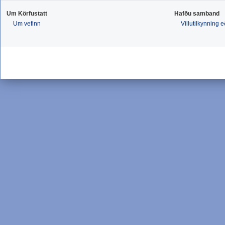
Um Körfustatt
Hafðu samband
Um vefinn
Villutilkynning