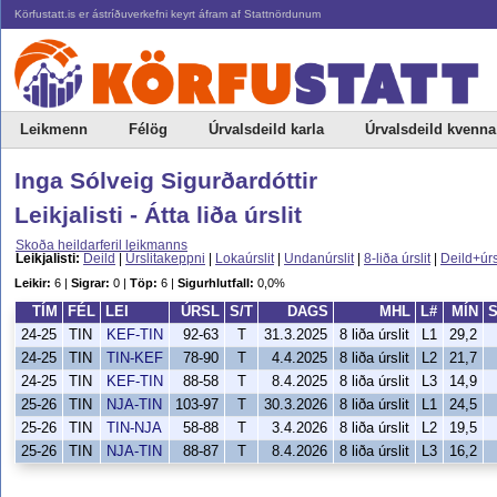
Körfustatt.is er ástríðuverkefni keyrt áfram af Stattnördunum
Leikmenn
Félög
Úrvalsdeild karla
Úrvalsdeild kvenna
Inga Sólveig Sigurðardóttir
Leikjalisti - Átta liða úrslit
Skoða heildarferil leikmanns
Leikjalisti:
Deild
|
Úrslitakeppni
|
Lokaúrslit
|
Undanúrslit
|
8-liða úrslit
|
Deild+úrs
Leikir:
6 |
Sigrar:
0 |
Töp:
6 |
Sigurhlutfall:
0,0%
TÍM
FÉL
LEI
ÚRSL
S/T
DAGS
MHL
L#
MÍN
24-25
TIN
KEF-TIN
92-63
T
31.3.2025
8 liða úrslit
L1
29,2
24-25
TIN
TIN-KEF
78-90
T
4.4.2025
8 liða úrslit
L2
21,7
24-25
TIN
KEF-TIN
88-58
T
8.4.2025
8 liða úrslit
L3
14,9
25-26
TIN
NJA-TIN
103-97
T
30.3.2026
8 liða úrslit
L1
24,5
25-26
TIN
TIN-NJA
58-88
T
3.4.2026
8 liða úrslit
L2
19,5
25-26
TIN
NJA-TIN
88-87
T
8.4.2026
8 liða úrslit
L3
16,2