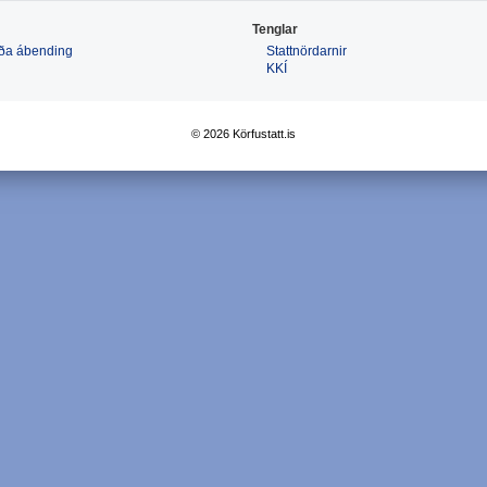
Tenglar
 eða ábending
Stattnördarnir
KKÍ
© 2026 Körfustatt.is