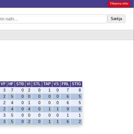
Tilkynna villu
Sækja
VF
HF
STÐ
VI
STL
TAP
VS
FRL
STIG
3
7
0
2
0
1
0
7
8
2
5
0
0
0
0
0
6
5
2
4
0
1
0
0
0
6
5
2
4
0
4
0
1
1
9
6
3
5
0
0
0
0
0
1
1
3
5
0
2
0
1
1
6
2