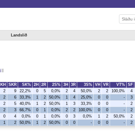
Landslið
l
|
SKH
SKR
SK%
2H
2R
2S%
3H
3R
3S%
VH
VR
VT%
SF
2
9
22,2%
0
5
0,0%
2
4
50,0%
2
2
100,0%
4
2
6
33,3%
1
2
50,0%
1
4
25,0%
0
0
-
3
2
5
40,0%
1
2
50,0%
1
3
33,3%
0
0
-
2
2
3
66,7%
0
1
0,0%
2
2
100,0%
0
0
-
2
0
4
0,0%
0
1
0,0%
0
3
0,0%
1
2
50,0%
2
1
2
50,0%
1
2
50,0%
0
0
-
0
0
-
2