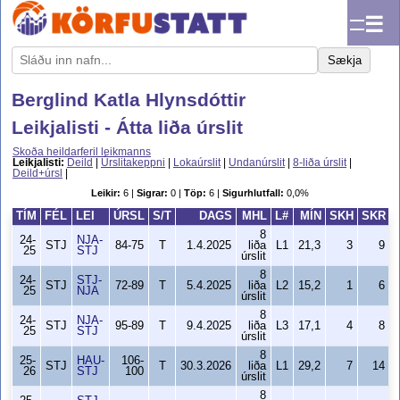
☰
Sækja
Berglind Katla Hlynsdóttir
Leikjalisti - Átta liða úrslit
Skoða heildarferil leikmanns
Leikjalisti:
Deild
|
Úrslitakeppni
|
Lokaúrslit
|
Undanúrslit
|
8-liða úrslit
|
Deild+úrsl
|
Leikir:
6 |
Sigrar:
0 |
Töp:
6 |
Sigurhlutfall:
0,0%
TÍM
FÉL
LEI
ÚRSL
S/T
DAGS
MHL
L#
MÍN
SKH
SKR
8
24-
NJA-
STJ
84-75
T
1.4.2025
liða
L1
21,3
3
9
25
STJ
úrslit
8
24-
STJ-
STJ
72-89
T
5.4.2025
liða
L2
15,2
1
6
25
NJA
úrslit
8
24-
NJA-
STJ
95-89
T
9.4.2025
liða
L3
17,1
4
8
25
STJ
úrslit
8
25-
HAU-
106-
STJ
T
30.3.2026
liða
L1
29,2
7
14
26
STJ
100
úrslit
8