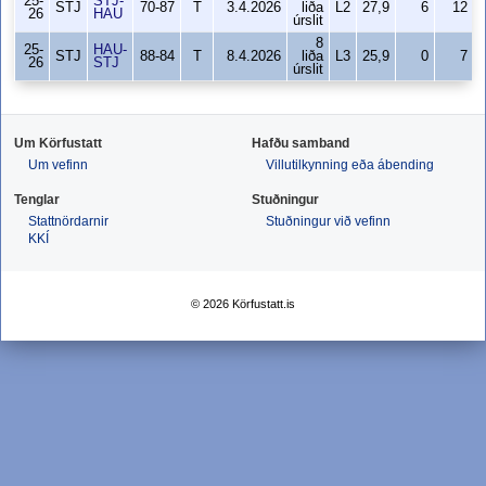
25-
STJ-
STJ
70-87
T
3.4.2026
liða
L2
27,9
6
12
26
HAU
úrslit
8
25-
HAU-
STJ
88-84
T
8.4.2026
liða
L3
25,9
0
7
26
STJ
úrslit
Um Körfustatt
Hafðu samband
Um vefinn
Villutilkynning eða ábending
Tenglar
Stuðningur
Stattnördarnir
Stuðningur við vefinn
KKÍ
© 2026 Körfustatt.is