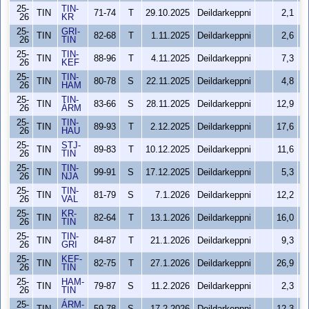
25-
TIN-
TIN
71-74
T
29.10.2025
Deildarkeppni
2,1
26
KR
25-
GRI-
TIN
82-68
T
1.11.2025
Deildarkeppni
2,6
26
TIN
25-
TIN-
TIN
88-96
T
4.11.2025
Deildarkeppni
7,3
26
KEF
25-
TIN-
TIN
80-78
S
22.11.2025
Deildarkeppni
4,8
26
HAM
25-
TIN-
TIN
83-66
S
28.11.2025
Deildarkeppni
12,9
26
ÁRM
25-
TIN-
TIN
89-93
T
2.12.2025
Deildarkeppni
17,6
26
HAU
25-
STJ-
TIN
89-83
T
10.12.2025
Deildarkeppni
11,6
26
TIN
25-
TIN-
TIN
99-91
S
17.12.2025
Deildarkeppni
5,3
26
NJA
25-
TIN-
TIN
81-79
S
7.1.2026
Deildarkeppni
12,2
26
VAL
25-
KR-
TIN
82-64
T
13.1.2026
Deildarkeppni
16,0
26
TIN
25-
TIN-
TIN
84-87
T
21.1.2026
Deildarkeppni
9,3
26
GRI
25-
KEF-
TIN
82-75
T
27.1.2026
Deildarkeppni
26,9
26
TIN
25-
HAM-
TIN
79-87
S
11.2.2026
Deildarkeppni
2,3
26
TIN
25-
ÁRM-