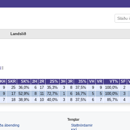
Landslið
l
|
KH
SKR
SK%
2H
2R
2S%
3H
3R
3S%
VH
VR
VT%
SF
9
25
36,0%
6
17
35,3%
3
8
37,5%
9
9
100,0%
2
9
17
52,9%
8
11
72,7%
1
6
16,7%
5
5
100,0%
3
7
18
38,9%
4
10
40,0%
3
8
37,5%
6
7
85,7%
4
Tenglar
 eða ábending
Stattnördarnir
KKÍ