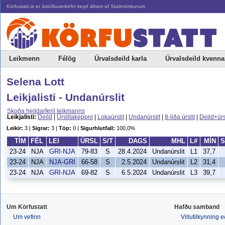
Körfustatt.is er ástríðuverkefni keyrt áfram af Stattnördunum
Leikmenn
Félög
Úrvalsdeild karla
Úrvalsdeild kvenna
Selena Lott
Leikjalisti - Undanúrslit
Skoða heildarferil leikmanns
Leikjalisti:
Deild
|
Úrslitakeppni
|
Lokaúrslit
|
Undanúrslit
|
8-liða úrslit
|
Deild+úrs
Leikir:
3 |
Sigrar:
3 |
Töp:
0 |
Sigurhlutfall:
100,0%
TÍM
FÉL
LEI
ÚRSL
S/T
DAGS
MHL
L#
MÍN
S
23-24
NJA
GRI-NJA
79-83
S
28.4.2024
Undanúrslit
L1
37,7
23-24
NJA
NJA-GRI
66-58
S
2.5.2024
Undanúrslit
L2
31,4
23-24
NJA
GRI-NJA
69-82
S
6.5.2024
Undanúrslit
L3
39,7
Um Körfustatt
Hafðu samband
Um vefinn
Villutilkynning