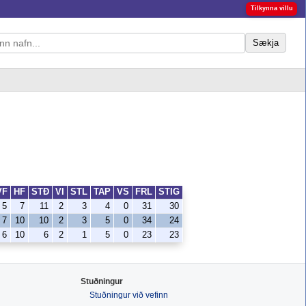
Tilkynna villu
Sækja
VF
HF
STÐ
VI
STL
TAP
VS
FRL
STIG
5
7
11
2
3
4
0
31
30
7
10
10
2
3
5
0
34
24
6
10
6
2
1
5
0
23
23
Stuðningur
Stuðningur við vefinn