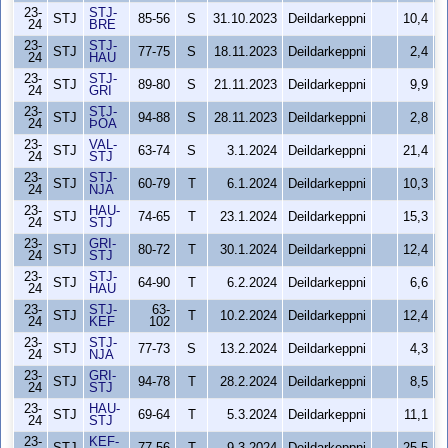
23-
STJ-
STJ
85-56
S
31.10.2023
Deildarkeppni
10,4
24
BRE
23-
STJ-
STJ
77-75
S
18.11.2023
Deildarkeppni
2,4
24
HAU
23-
STJ-
STJ
89-80
S
21.11.2023
Deildarkeppni
9,9
24
GRI
23-
STJ-
STJ
94-88
S
28.11.2023
Deildarkeppni
2,8
24
ÞÓA
23-
VAL-
STJ
63-74
S
3.1.2024
Deildarkeppni
21,4
24
STJ
23-
STJ-
STJ
60-79
T
6.1.2024
Deildarkeppni
10,3
24
NJA
23-
HAU-
STJ
74-65
T
23.1.2024
Deildarkeppni
15,3
24
STJ
23-
GRI-
STJ
80-72
T
30.1.2024
Deildarkeppni
12,4
24
STJ
23-
STJ-
STJ
64-90
T
6.2.2024
Deildarkeppni
6,6
24
HAU
23-
STJ-
63-
STJ
T
10.2.2024
Deildarkeppni
12,4
24
KEF
102
23-
STJ-
STJ
77-73
S
13.2.2024
Deildarkeppni
4,3
24
NJA
23-
GRI-
STJ
94-78
T
28.2.2024
Deildarkeppni
8,5
24
STJ
23-
HAU-
STJ
69-64
T
5.3.2024
Deildarkeppni
11,1
24
STJ
23-
KEF-