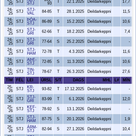
STJ
T
22.1.2025
Deildarkeppni
17,7
25
STJ
93
24-
STJ-
STJ
84-85
T
28.1.2025
Deildarkeppni
11,5
25
VAL
24-
ÞÓA-
STJ
86-89
S
15.2.2025
Deildarkeppni
10,6
25
STJ
24-
STJ-
STJ
62-66
T
18.2.2025
Deildarkeppni
7,4
25
GRI
24-
STJ-
STJ
77-64
S
25.2.2025
Deildarkeppni
-
25
GRI
24-
STJ-
STJ
72-78
T
4.3.2025
Deildarkeppni
11,6
25
HAM
24-
AÞE-
STJ
72-85
S
11.3.2025
Deildarkeppni
10,6
25
STJ
24-
TIN-
STJ
78-67
T
26.3.2025
Deildarkeppni
27,6
25
STJ
TÍM
FÉL
LEI
ÚRSL
S/T
DAGS
MHL
L#
MÍN
S
25-
KR-
STJ
93-82
T
17.12.2025
Deildarkeppni
-
26
STJ
25-
STJ-
STJ
83-99
T
6.1.2026
Deildarkeppni
12,0
26
GRI
25-
KEF-
STJ
78-92
S
13.1.2026
Deildarkeppni
-
26
STJ
25-
STJ-
STJ
87-75
S
20.1.2026
Deildarkeppni
1,9
26
HAM
25-
ÁRM-
STJ
82-94
S
27.1.2026
Deildarkeppni
10,4
26
STJ