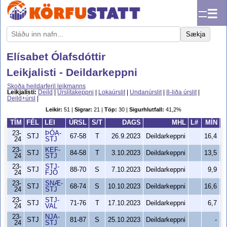
☰
Sækja
Elísabet Ólafsdóttir
Leikjalisti - Deildarkeppni
Skoða heildarferil leikmanns
Leikjalisti:
Deild
|
Úrslitakeppni
|
Lokaúrslit
|
Undanúrslit
|
8-liða úrslit
|
Deild+úrsl
|
Leikir:
51 |
Sigrar:
21 |
Töp:
30 |
Sigurhlutfall:
41,2%
TÍM
FÉL
LEI
ÚRSL
S/T
DAGS
MHL
L#
MÍN
23-
ÞÓA-
STJ
67-58
T
26.9.2023
Deildarkeppni
16,4
24
STJ
23-
KEF-
STJ
84-58
T
3.10.2023
Deildarkeppni
13,5
24
STJ
23-
STJ-
STJ
88-70
S
7.10.2023
Deildarkeppni
9,9
24
FJÖ
23-
SNÆ-
STJ
68-74
S
10.10.2023
Deildarkeppni
16,6
24
STJ
23-
STJ-
STJ
71-76
T
17.10.2023
Deildarkeppni
6,7
24
VAL
23-
NJA-
STJ
81-87
S
25.10.2023
Deildarkeppni
-
24
STJ