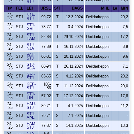
STJ
77-56
T
9.3.2024
Deildarkeppni
25,5
24
STJ
TÍM
FÉL
LEI
ÚRSL
S/T
DAGS
MHL
L#
MÍN
S
23-
NJA-
STJ
99-72
T
12.3.2024
Deildarkeppni
20,2
24
STJ
23-
STJ-
STJ
73-77
T
3.4.2024
Deildarkeppni
7,5
24
GRI
24-
STJ-
STJ
82-84
T
29.10.2024
Deildarkeppni
17,2
25
HAM
24-
STJ-
STJ
77-89
T
16.11.2024
Deildarkeppni
8,9
25
NJA
24-
VAL-
STJ
66-81
S
20.11.2024
Deildarkeppni
9,6
25
STJ
24-
STJ-
STJ
88-94
T
26.11.2024
Deildarkeppni
7,1
25
ÞÓA
24-
GRI-
STJ
63-65
S
4.12.2024
Deildarkeppni
20,2
25
STJ
24-
KEF-
105-
STJ
T
11.12.2024
Deildarkeppni
20,0
25
STJ
86
24-
STJ-
STJ
57-92
T
17.12.2024
Deildarkeppni
17,8
25
TIN
24-
HAU-
STJ
89-71
T
4.1.2025
Deildarkeppni
11,2
25
STJ
24-
STJ-
STJ
79-71
S
7.1.2025
Deildarkeppni
-
25
AÞE
24-
HAM-
STJ
77-87
S
14.1.2025
Deildarkeppni
13,3
25
STJ
24-
NJA-
101-