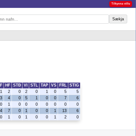
Tilkynna villu
Sækja
F
HF
STÐ
VI
STL
TAP
VS
FRL
STIG
1
2
0
2
0
1
0
5
5
3
4
0
5
1
0
0
7
6
0
1
0
0
0
0
0
0
0
4
7
0
1
0
0
1
13
6
0
1
0
1
0
0
1
2
0