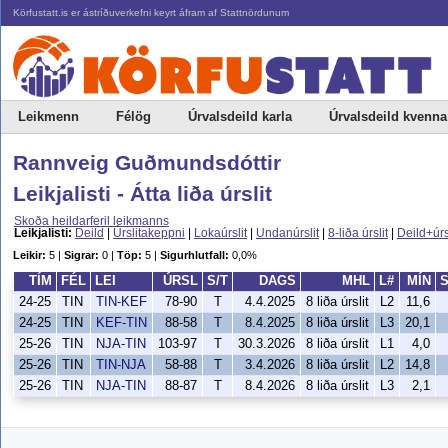
Körfustatt.is er ástríðuverkefni keyrt áfram af Stattnördunum
Leikmenn
Félög
Úrvalsdeild karla
Úrvalsdeild kvenna
Rannveig Guðmundsdóttir
Leikjalisti - Átta liða úrslit
Skoða heildarferil leikmanns
Leikjalisti:
Deild
|
Úrslitakeppni
|
Lokaúrslit
|
Undanúrslit
|
8-liða úrslit
|
Deild+úrs
Leikir:
5 |
Sigrar:
0 |
Töp:
5 |
Sigurhlutfall:
0,0%
TÍM
FÉL
LEI
ÚRSL
S/T
DAGS
MHL
L#
MÍN
24-25
TIN
TIN-KEF
78-90
T
4.4.2025
8 liða úrslit
L2
11,6
24-25
TIN
KEF-TIN
88-58
T
8.4.2025
8 liða úrslit
L3
20,1
25-26
TIN
NJA-TIN
103-97
T
30.3.2026
8 liða úrslit
L1
4,0
25-26
TIN
TIN-NJA
58-88
T
3.4.2026
8 liða úrslit
L2
14,8
25-26
TIN
NJA-TIN
88-87
T
8.4.2026
8 liða úrslit
L3
2,1