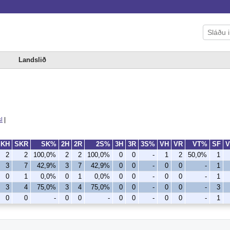
Landslið
l
|
SKH
SKR
SK%
2H
2R
2S%
3H
3R
3S%
VH
VR
VT%
SF
V
2
2
100,0%
2
2
100,0%
0
0
-
1
2
50,0%
1
3
7
42,9%
3
7
42,9%
0
0
-
0
0
-
1
0
1
0,0%
0
1
0,0%
0
0
-
0
0
-
1
3
4
75,0%
3
4
75,0%
0
0
-
0
0
-
3
0
0
-
0
0
-
0
0
-
0
0
-
1