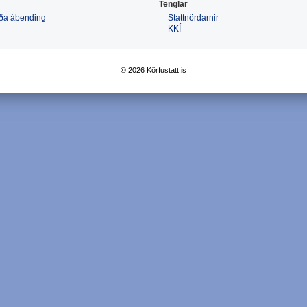
Tenglar
 eða ábending
Stattnördarnir
KKÍ
© 2026 Körfustatt.is