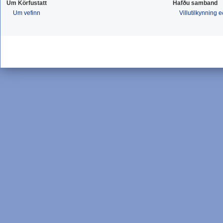
Um Körfustatt
Hafðu samband
Um vefinn
Villutilkynning