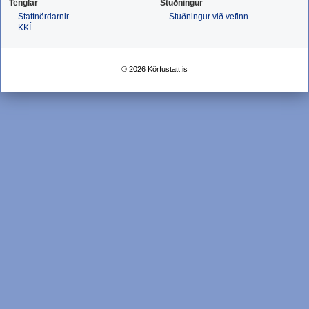
Tenglar
Stuðningur
Stattnördarnir
Stuðningur við vefinn
KKÍ
© 2026 Körfustatt.is