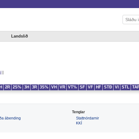
Landslið
l
|
H
2R
2S%
3H
3R
3S%
VH
VR
VT%
SF
VF
HF
STÐ
VI
STL
TA
Tenglar
 eða ábending
Stattnördarnir
KKÍ