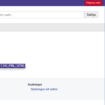
Tilkynna villu
Sækja
P
VS
FRL
STIG
Stuðningur
Stuðningur við vefinn