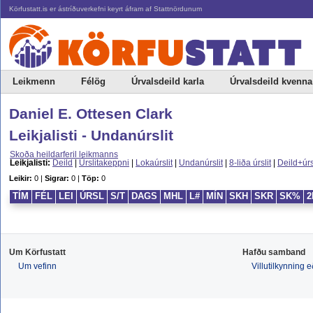
Körfustatt.is er ástríðuverkefni keyrt áfram af Stattnördunum
Leikmenn
Félög
Úrvalsdeild karla
Úrvalsdeild kvenna
Daniel E. Ottesen Clark
Leikjalisti - Undanúrslit
Skoða heildarferil leikmanns
Leikjalisti:
Deild
|
Úrslitakeppni
|
Lokaúrslit
|
Undanúrslit
|
8-liða úrslit
|
Deild+úrs
Leikir:
0 |
Sigrar:
0 |
Töp:
0
TÍM
FÉL
LEI
ÚRSL
S/T
DAGS
MHL
L#
MÍN
SKH
SKR
SK%
2
Um Körfustatt
Hafðu samband
Um vefinn
Villutilkynning