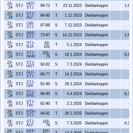
23-
HÖT-
STJ
89-72
T
23.11.2023
Deildarkeppni
1,6
24
STJ
23-
STJ-
STJ
84-90
T
1.12.2023
Deildarkeppni
-
24
ÁLF
23-
GRI-
STJ
87-88
S
7.12.2023
Deildarkeppni
-
24
STJ
23-
BRE-
STJ
73-97
S
14.12.2023
Deildarkeppni
1,6
24
STJ
23-
STJ-
92-
STJ
T
5.1.2024
Deildarkeppni
-
24
NJA
101
23-
STJ-
101-
STJ
S
18.1.2024
Deildarkeppni
5,8
24
HAM
75
23-
STJ-
STJ
92-82
S
7.3.2024
Deildarkeppni
-
24
HÖT
23-
ÁLF-
STJ
86-77
T
14.3.2024
Deildarkeppni
-
24
STJ
23-
STJ-
STJ
91-90
S
28.3.2024
Deildarkeppni
-
24
GRI
23-
STJ-
STJ
96-80
S
4.4.2024
Deildarkeppni
6,3
24
BRE
24-
STJ-
STJ
82-90
T
2.2.2025
Deildarkeppni
-
25
TIN
24-
ÞÓÞ-
STJ
94-91
T
28.2.2025
Deildarkeppni
-
25
STJ
24-
STJ-
116-
STJ
S
7.3.2025
Deildarkeppni
4,3
25
ÁLF
76
24-
KEF-
107-