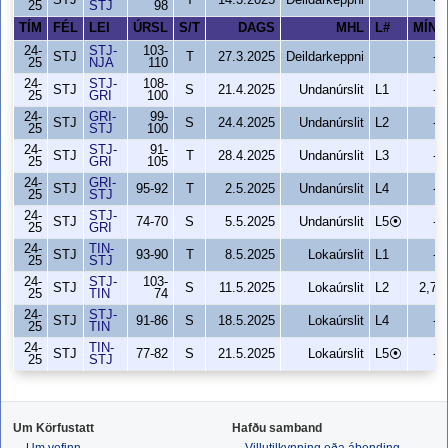
STJ
T
14.3.2025
Deildarkeppni
-
25
STJ
98
TÍM
FÉL
LEI
ÚRSL
S/T
DAGS
MHL
L#
MÍN
24-
STJ-
103-
STJ
T
27.3.2025
Deildarkeppni
-
25
NJA
110
24-
STJ-
108-
STJ
S
21.4.2025
Undanúrslit
L1
-
25
GRI
100
24-
GRI-
99-
STJ
S
24.4.2025
Undanúrslit
L2
-
25
STJ
100
24-
STJ-
91-
STJ
T
28.4.2025
Undanúrslit
L3
-
25
GRI
105
24-
GRI-
STJ
95-92
T
2.5.2025
Undanúrslit
L4
-
25
STJ
24-
STJ-
STJ
74-70
S
5.5.2025
Undanúrslit
L5⦿
-
25
GRI
24-
TIN-
STJ
93-90
T
8.5.2025
Lokaúrslit
L1
-
25
STJ
24-
STJ-
103-
STJ
S
11.5.2025
Lokaúrslit
L2
2,7
25
TIN
74
24-
STJ-
STJ
91-86
S
18.5.2025
Lokaúrslit
L4
-
25
TIN
24-
TIN-
STJ
77-82
S
21.5.2025
Lokaúrslit
L5⦿
-
25
STJ
Um Körfustatt
Hafðu samband