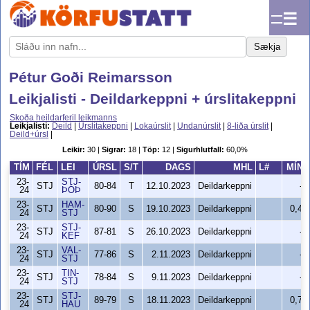
☰
Sækja
Pétur Goði Reimarsson
Leikjalisti - Deildarkeppni + úrslitakeppni
Skoða heildarferil leikmanns
Leikjalisti:
Deild
|
Úrslitakeppni
|
Lokaúrslit
|
Undanúrslit
|
8-liða úrslit
|
Deild+úrsl
|
Leikir:
30 |
Sigrar:
18 |
Töp:
12 |
Sigurhlutfall:
60,0%
TÍM
FÉL
LEI
ÚRSL
S/T
DAGS
MHL
L#
MÍN
23-
STJ-
STJ
80-84
T
12.10.2023
Deildarkeppni
-
24
ÞÓÞ
23-
HAM-
STJ
80-90
S
19.10.2023
Deildarkeppni
0,4
24
STJ
23-
STJ-
STJ
87-81
S
26.10.2023
Deildarkeppni
-
24
KEF
23-
VAL-
STJ
77-86
S
2.11.2023
Deildarkeppni
-
24
STJ
23-
TIN-
STJ
78-84
S
9.11.2023
Deildarkeppni
-
24
STJ
23-
STJ-
STJ
89-79
S
18.11.2023
Deildarkeppni
0,7
24
HAU