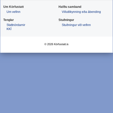
Um Körfustatt
Hafðu samband
Um vefinn
Villutilkynning eða ábending
Tenglar
Stuðningur
Stattnördarnir
Stuðningur við vefinn
KKÍ
© 2026 Körfustatt.is