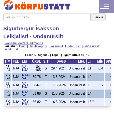
☰
Sækja
Sigurbergur Ísaksson
Leikjalisti - Undanúrslit
Skoða heildarferil leikmanns
Leikjalisti:
Deild
|
Úrslitakeppni
|
Lokaúrslit
|
Undanúrslit
|
8-liða úrslit
|
Deild+úrsl
|
Leikir:
5 |
Sigrar:
2 |
Töp:
3 |
Sigurhlutfall:
40,0%
TÍM
FÉL
LEI
ÚRSL
S/T
DAGS
MHL
L#
MÍN
SKH
23-
VAL-
84-
NJA
S
29.4.2024
Undanúrslit
L1
0,4
0
24
NJA
105
23-
NJA-
NJA
69-78
T
3.5.2024
Undanúrslit
L2
-
0
24
VAL
23-
VAL-
NJA
68-67
T
7.5.2024
Undanúrslit
L3
-
0
24
NJA
23-
NJA-
NJA
91-88
S
11.5.2024
Undanúrslit
L4
-
0
24
VAL
23-
VAL-
NJA
85-82
T
14.5.2024
Undanúrslit
L5⦿
-
0
24
NJA