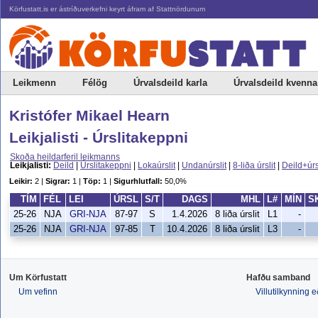
Körfustatt.is er ástríðuverkefni keyrt áfram af Stattnördunum
Leikmenn
Félög
Úrvalsdeild karla
Úrvalsdeild kvenna
Kristófer Mikael Hearn
Leikjalisti - Úrslitakeppni
Skoða heildarferil leikmanns
Leikjalisti:
Deild
|
Úrslitakeppni
|
Lokaúrslit
|
Undanúrslit
|
8-liða úrslit
|
Deild+úrs
Leikir:
2 |
Sigrar:
1 |
Töp:
1 |
Sigurhlutfall:
50,0%
TÍM
FÉL
LEI
ÚRSL
S/T
DAGS
MHL
L#
MÍN
S
25-26
NJA
GRI-NJA
87-97
S
1.4.2026
8 liða úrslit
L1
-
25-26
NJA
GRI-NJA
97-85
T
10.4.2026
8 liða úrslit
L3
-
Um Körfustatt
Hafðu samband
Um vefinn
Villutilkynning