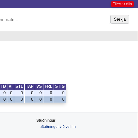
Tilkynna villu
Sækja
STÐ
VI
STL
TAP
VS
FRL
STIG
0
0
0
0
0
0
0
0
0
0
0
0
0
0
Stuðningur
Stuðningur við vefinn