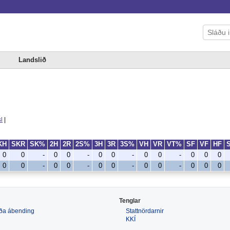
Landslið
l
|
KH
SKR
SK%
2H
2R
2S%
3H
3R
3S%
VH
VR
VT%
SF
VF
HF
0
0
-
0
0
-
0
0
-
0
0
-
0
0
0
0
0
-
0
0
-
0
0
-
0
0
-
0
0
0
Tenglar
 eða ábending
Stattnördarnir
KKÍ