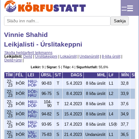
☰
Sækja
Vinnie Shahid
Leikjalisti - Úrslitakeppni
Skoða heildarferil leikmanns
Leikjalisti:
Deild
|
Úrslitakeppni
|
Lokaúrslit
|
Undanúrslit
|
8-liða úrslit
|
Deild+úrsl
|
Leikir:
9 |
Sigrar:
5 |
Töp:
4 |
Sigurhlutfall:
55,6%
TÍM
FÉL
LEI
ÚRSL
S/T
DAGS
MHL
L#
MÍN
SK
22-
HAU-
ÞÓR
90-83
T
5.4.2023
8 liða úrslit
L1
32,8
23
ÞÓÞ
22-
ÞÓÞ-
ÞÓR
96-75
S
8.4.2023
8 liða úrslit
L2
33,9
23
HAU
22-
HAU-
104-
ÞÓR
T
12.4.2023
8 liða úrslit
L3
37,6
23
ÞÓÞ
90
22-
ÞÓÞ-
ÞÓR
94-82
S
15.4.2023
8 liða úrslit
L4
34,9
23
HAU
22-
HAU-
ÞÓR
93-95
S
17.4.2023
8 liða úrslit
L5⦿
37,7
1
23
ÞÓÞ
22-
VAL-
ÞÓR
75-83
S
21.4.2023
Undanúrslit
L1
36,5
23
ÞÓÞ