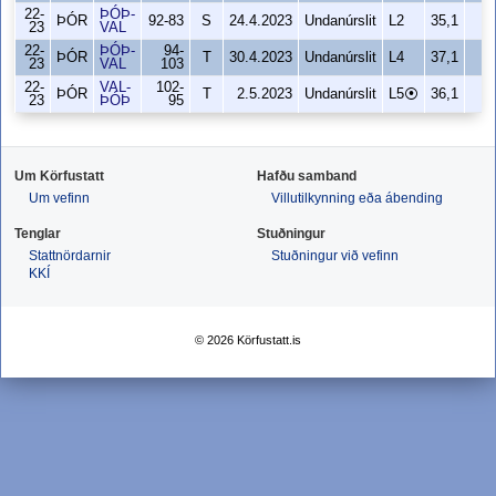
22-
ÞÓÞ-
ÞÓR
92-83
S
24.4.2023
Undanúrslit
L2
35,1
23
VAL
22-
ÞÓÞ-
94-
ÞÓR
T
30.4.2023
Undanúrslit
L4
37,1
23
VAL
103
22-
VAL-
102-
ÞÓR
T
2.5.2023
Undanúrslit
L5⦿
36,1
23
ÞÓÞ
95
Um Körfustatt
Hafðu samband
Um vefinn
Villutilkynning eða ábending
Tenglar
Stuðningur
Stattnördarnir
Stuðningur við vefinn
KKÍ
© 2026 Körfustatt.is