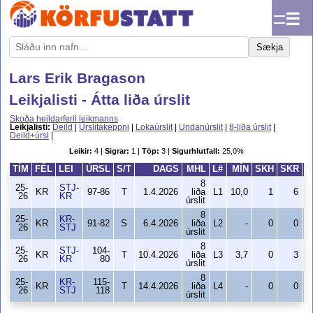
☰
Sækja
Lars Erik Bragason
Leikjalisti - Átta liða úrslit
Skoða heildarferil leikmanns
Leikjalisti:
Deild
|
Úrslitakeppni
|
Lokaúrslit
|
Undanúrslit
|
8-liða úrslit
|
Deild+úrsl
|
Leikir:
4 |
Sigrar:
1 |
Töp:
3 |
Sigurhlutfall:
25,0%
TÍM
FÉL
LEI
ÚRSL
S/T
DAGS
MHL
L#
MÍN
SKH
SKR
8
25-
STJ-
KR
97-86
T
1.4.2026
liða
L1
10,0
1
6
1
26
KR
úrslit
8
25-
KR-
KR
91-82
S
6.4.2026
liða
L2
-
0
0
26
STJ
úrslit
8
25-
STJ-
104-
KR
T
10.4.2026
liða
L3
3,7
0
3
26
KR
80
úrslit
8
25-
KR-
115-
KR
T
14.4.2026
liða
L4
-
0
0
26
STJ
118
úrslit