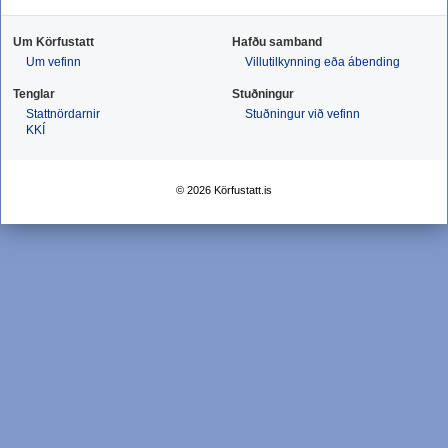
Um Körfustatt
Hafðu samband
Um vefinn
Villutilkynning eða ábending
Tenglar
Stuðningur
Stattnördarnir
Stuðningur við vefinn
KKÍ
© 2026 Körfustatt.is