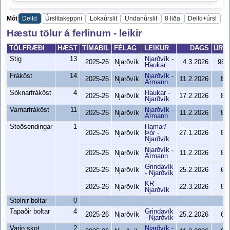
Mót
Deild
Úrslitakeppni
Lokaúrslit
Undanúrslit
8 liða
Deild+úrsl
Hæstu tölur á ferlinum - leikir
TÖLFRÆÐI
HÆST
TÍMABIL
FÉLAG
LEIKUR
DAGS
ÚRSL
Stig
13
Njarðvík -
2025-26
Njarðvík
4.3.2026
98-
Haukar
Fráköst
14
Njarðvík -
2025-26
Njarðvík
11.2.2026
85
Ármann
Sóknarfráköst
4
Haukar -
2025-26
Njarðvík
17.2.2026
87
Njarðvík
Varnarfráköst
11
Njarðvík -
2025-26
Njarðvík
11.2.2026
85
Ármann
Stoðsendingar
1
Hamar/
2025-26
Njarðvík
Þór -
27.1.2026
89
Njarðvík
Njarðvík -
2025-26
Njarðvík
11.2.2026
85
Ármann
Grindavík
2025-26
Njarðvík
25.2.2026
66
- Njarðvík
KR -
2025-26
Njarðvík
22.3.2026
89
Njarðvík
Stolnir boltar
0
Tapaðir boltar
4
Grindavík
2025-26
Njarðvík
25.2.2026
66
- Njarðvík
Varin skot
2
Njarðvík -