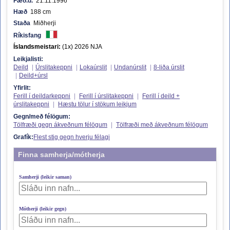
Fæð.d.
21.11.1996
Hæð
188 cm
Staða
Miðherji
Ríkisfang
Íslandsmeistari:
(1x) 2026 NJA
Leikjalisti:
Deild
|
Úrslitakeppni
|
Lokaúrslit
|
Undanúrslit
|
8-liða úrslit
|
Deild+úrsl
Yfirlit:
Ferill í deildarkeppni
|
Ferill í úrslitakeppni
|
Ferill í deild +
úrslitakeppni
|
Hæstu tölur í stökum leikjum
Gegn/með félögum:
Tölfræði gegn ákveðnum félögum
|
Tölfræði með ákveðnum félögum
Grafík:
Flest stig gegn hverju félagi
Finna samherja/mótherja
Samherji (leikir saman)
Mótherji (leikir gegn)