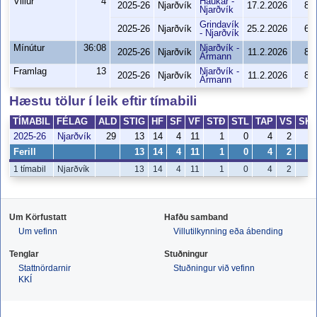
Villur
4
Haukar -
2025-26
Njarðvík
17.2.2026
87
Njarðvík
Grindavík
2025-26
Njarðvík
25.2.2026
66
- Njarðvík
Mínútur
36:08
Njarðvík -
2025-26
Njarðvík
11.2.2026
85
Ármann
Framlag
13
Njarðvík -
2025-26
Njarðvík
11.2.2026
85
Ármann
Hæstu tölur í leik eftir tímabili
TÍMABIL
FÉLAG
ALD
STIG
HF
SF
VF
STÐ
STL
TAP
VS
SK
2025-26
Njarðvík
29
13
14
4
11
1
0
4
2
5
Ferill
13
14
4
11
1
0
4
2
5
1 tímabil
Njarðvík
13
14
4
11
1
0
4
2
5
Um Körfustatt
Hafðu samband
Um vefinn
Villutilkynning eða ábending
Tenglar
Stuðningur
Stattnördarnir
Stuðningur við vefinn
KKÍ