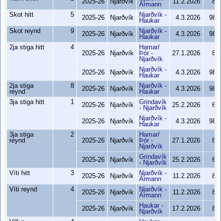
2025-26
Njarðvík
11.2.2026
85
Ármann
Skot hitt
5
Njarðvík -
2025-26
Njarðvík
4.3.2026
98-
Haukar
Skot reynd
9
Njarðvík -
2025-26
Njarðvík
4.3.2026
98-
Haukar
2ja stiga hitt
4
Hamar/
2025-26
Njarðvík
Þór -
27.1.2026
89
Njarðvík
Njarðvík -
2025-26
Njarðvík
4.3.2026
98-
Haukar
2ja stiga
8
Njarðvík -
2025-26
Njarðvík
4.3.2026
98-
reynd
Haukar
3ja stiga hitt
1
Grindavík
2025-26
Njarðvík
25.2.2026
66
- Njarðvík
Njarðvík -
2025-26
Njarðvík
4.3.2026
98-
Haukar
3ja stiga
2
Hamar/
reynd
2025-26
Njarðvík
Þór -
27.1.2026
89
Njarðvík
Grindavík
2025-26
Njarðvík
25.2.2026
66
- Njarðvík
Víti hitt
3
Njarðvík -
2025-26
Njarðvík
11.2.2026
85
Ármann
Víti reynd
4
Njarðvík -
2025-26
Njarðvík
11.2.2026
85
Ármann
Haukar -
2025-26
Njarðvík
17.2.2026
87
Njarðvík