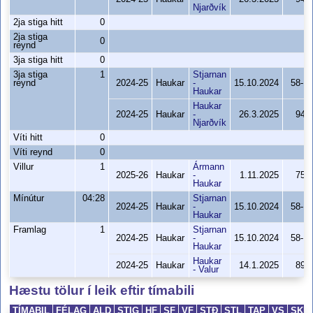
Njarðvík
2ja stiga hitt
0
2ja stiga
0
reynd
3ja stiga hitt
0
3ja stiga
1
Stjarnan
reynd
2024-25
Haukar
-
15.10.2024
58-1
Haukar
Haukar
2024-25
Haukar
-
26.3.2025
94-
Njarðvík
Víti hitt
0
Víti reynd
0
Villur
1
Ármann
2025-26
Haukar
-
1.11.2025
75-
Haukar
Mínútur
04:28
Stjarnan
2024-25
Haukar
-
15.10.2024
58-1
Haukar
Framlag
1
Stjarnan
2024-25
Haukar
-
15.10.2024
58-1
Haukar
Haukar
2024-25
Haukar
14.1.2025
89-
- Valur
Hæstu tölur í leik eftir tímabili
TÍMABIL
FÉLAG
ALD
STIG
HF
SF
VF
STÐ
STL
TAP
VS
SKH