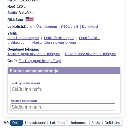
Fæð.d.
10.03.1996
Hæð
180 cm
Staða
Bakvörður
Ríkisfang
Leikjalisti:
Deild
|
Úrslitakeppni
|
8-liða úrslit
|
Deild+úrsl
Yfirlit:
Ferill í deildarkeppni
|
Ferill í úrslitakeppni
|
Ferill í deild +
úrslitakeppni
|
Hæstu tölur í stökum leikjum
Gegn/með félögum:
Tölfræði gegn ákveðnum félögum
|
Tölfræði með ákveðnum félögum
Grafík:
Flest stig gegn hverju félagi
Finna samherja/mótherja
Samherji (leikir saman)
Mótherji (leikir gegn)
Mót
Deild
Úrslitakeppni
Lokaúrslit
Undanúrslit
8 liða
Deild+úrsl