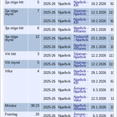
2ja stiga hitt
5
Njarðvík -
2025-26
Njarðvík
19.2.2026
92-
KR
2ja stiga
7
Stjarnan -
2025-26
Njarðvík
12.2.2026
113-
reynd
Njarðvík
Njarðvík -
2025-26
Njarðvík
19.2.2026
92-
KR
3ja stiga hitt
6
Njarðvík -
2025-26
Njarðvík
29.1.2026
101
Álftanes
3ja stiga
12
Tindastóll
2025-26
Njarðvík
23.1.2026
113
reynd
- Njarðvík
Njarðvík -
2025-26
Njarðvík
29.1.2026
101
Álftanes
Víti hitt
3
Stjarnan -
2025-26
Njarðvík
12.2.2026
113-
Njarðvík
Víti reynd
5
Stjarnan -
2025-26
Njarðvík
12.2.2026
113-
Njarðvík
Villur
4
Njarðvík -
2025-26
Njarðvík
29.1.2026
101
Álftanes
Njarðvík -
2025-26
Njarðvík
19.2.2026
92-
KR
Ármann -
2025-26
Njarðvík
6.3.2026
87-
Njarðvík
Njarðvík -
2025-26
Njarðvík
12.3.2026
110
Valur
Mínútur
38:23
Njarðvík -
2025-26
Njarðvík
29.1.2026
101
Álftanes
Framlag
20
Ármann -
2025-26
Njarðvík
6.3.2026
87-