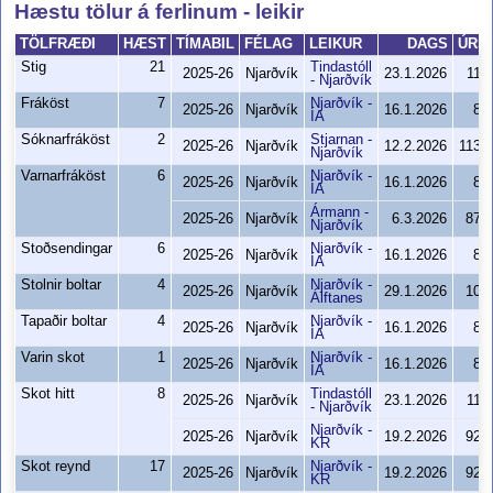
Hæstu tölur á ferlinum - leikir
TÖLFRÆÐI
HÆST
TÍMABIL
FÉLAG
LEIKUR
DAGS
ÚRSL
Stig
21
Tindastóll
2025-26
Njarðvík
23.1.2026
113
- Njarðvík
Fráköst
7
Njarðvík -
2025-26
Njarðvík
16.1.2026
84
ÍA
Sóknarfráköst
2
Stjarnan -
2025-26
Njarðvík
12.2.2026
113-
Njarðvík
Varnarfráköst
6
Njarðvík -
2025-26
Njarðvík
16.1.2026
84
ÍA
Ármann -
2025-26
Njarðvík
6.3.2026
87-
Njarðvík
Stoðsendingar
6
Njarðvík -
2025-26
Njarðvík
16.1.2026
84
ÍA
Stolnir boltar
4
Njarðvík -
2025-26
Njarðvík
29.1.2026
101
Álftanes
Tapaðir boltar
4
Njarðvík -
2025-26
Njarðvík
16.1.2026
84
ÍA
Varin skot
1
Njarðvík -
2025-26
Njarðvík
16.1.2026
84
ÍA
Skot hitt
8
Tindastóll
2025-26
Njarðvík
23.1.2026
113
- Njarðvík
Njarðvík -
2025-26
Njarðvík
19.2.2026
92-
KR
Skot reynd
17
Njarðvík -
2025-26
Njarðvík
19.2.2026
92-
KR