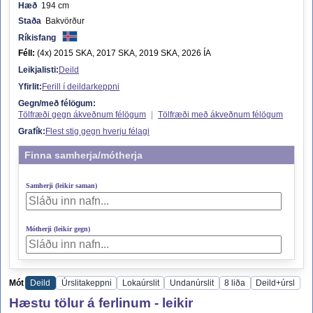
Hæð
194 cm
Staða
Bakvörður
Ríkisfang
Féll:
(4x) 2015 SKA, 2017 SKA, 2019 SKA, 2026 ÍA
Leikjalisti:
Deild
Yfirlit:
Ferill í deildarkeppni
Gegn/með félögum:
Tölfræði gegn ákveðnum félögum
|
Tölfræði með ákveðnum félögum
Grafík:
Flest stig gegn hverju félagi
Finna samherja/mótherja
Samherji (leikir saman)
Mótherji (leikir gegn)
Mót
Deild
Úrslitakeppni
Lokaúrslit
Undanúrslit
8 liða
Deild+úrsl
Hæstu tölur á ferlinum - leikir