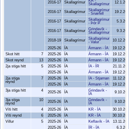
KR -
2016-17
Skallagrímur
12.1.20
Skallagrímur
Skallagrímur
2016-17
Skallagrímur
19.2.20
- Snæfell
Skallagrímur
2016-17
Skallagrímur
5.3.20
- Þór Þ
Grindavík -
2016-17
Skallagrímur
9.3.20
Skallagrímur
Skallagrímur
2018-19
Skallagrímur
10.12.20
- Valur
2025-26
ÍA
Ármann - ÍA
19.12.20
Skot hitt
7
2025-26
ÍA
Ármann - ÍA
19.12.20
Skot reynd
13
2025-26
ÍA
Ármann - ÍA
19.12.20
2ja stiga hitt
5
2025-26
ÍA
ÍA - ÍR
21.11.20
2025-26
ÍA
Ármann - ÍA
19.12.20
2ja stiga
7
2025-26
ÍA
ÍA - Stjarnan
11.12.20
reynd
2025-26
ÍA
Ármann - ÍA
19.12.20
3ja stiga hitt
4
Grindavík -
2025-26
ÍA
9.10.20
ÍA
3ja stiga
10
Grindavík -
2025-26
ÍA
9.10.20
reynd
ÍA
Víti hitt
4
2025-26
ÍA
KR - ÍA
30.10.20
Víti reynd
6
2025-26
ÍA
KR - ÍA
30.10.20
Villur
5
2025-26
ÍA
Keflavík - ÍA
13.11.20
2025-26
ÍA
ÍR - ÍA
6.3.20