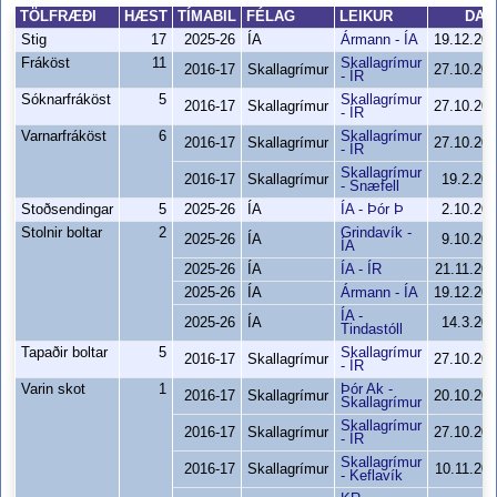
TÖLFRÆÐI
HÆST
TÍMABIL
FÉLAG
LEIKUR
DAG
Stig
17
2025-26
ÍA
Ármann - ÍA
19.12.20
Fráköst
11
Skallagrímur
2016-17
Skallagrímur
27.10.20
- ÍR
Sóknarfráköst
5
Skallagrímur
2016-17
Skallagrímur
27.10.20
- ÍR
Varnarfráköst
6
Skallagrímur
2016-17
Skallagrímur
27.10.20
- ÍR
Skallagrímur
2016-17
Skallagrímur
19.2.20
- Snæfell
Stoðsendingar
5
2025-26
ÍA
ÍA - Þór Þ
2.10.20
Stolnir boltar
2
Grindavík -
2025-26
ÍA
9.10.20
ÍA
2025-26
ÍA
ÍA - ÍR
21.11.20
2025-26
ÍA
Ármann - ÍA
19.12.20
ÍA -
2025-26
ÍA
14.3.20
Tindastóll
Tapaðir boltar
5
Skallagrímur
2016-17
Skallagrímur
27.10.20
- ÍR
Varin skot
1
Þór Ak -
2016-17
Skallagrímur
20.10.20
Skallagrímur
Skallagrímur
2016-17
Skallagrímur
27.10.20
- ÍR
Skallagrímur
2016-17
Skallagrímur
10.11.20
- Keflavík