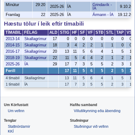
Mínútur
29:20
Grindavík -
2025-26
ÍA
9.10.20
ÍA
Framlag
22
2025-26
ÍA
Ármann - ÍA
19.12.20
Hæstu tölur í leik eftir tímabili
TÍMABIL
FÉLAG
ALD
STIG
HF
SF
VF
STÐ
STL
TAP
VS
2013-14
Skallagrímur
17
0
0
0
0
0
0
0
0
2014-15
Skallagrímur
18
3
4
2
2
1
1
0
0
2016-17
Skallagrímur
20
13
11
5
6
4
1
5
1
2018-19
Skallagrímur
22
11
5
4
4
2
1
2
1
2025-26
ÍA
29
17
7
3
5
5
2
3
1
Ferill
17
11
5
6
5
2
5
1
4 tímabil
Skallagrímur
13
11
5
6
4
1
5
1
1 tímabil
ÍA
17
7
3
5
5
2
3
1
Um Körfustatt
Hafðu samband
Um vefinn
Villutilkynning eða ábending
Tenglar
Stuðningur
Stattnördarnir
Stuðningur við vefinn
KKÍ