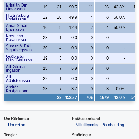
Kristján Örn
19
21
90,5
11
26
42,3%
10
Ómarsson
Hjalti Ásberg
22
20
49,9
4
8
50,0%
4
Þorleifsson
Arnar Smári
16
8
12,4
2
4
50,0%
1
Bjarnason
Þorsteinn
23
1
0,0
0
0
-
0
Þórarinsson
Sumarliði Páll
20
4
0,0
0
0
-
0
Sigurbergsson
Guðbjartur
19
3
0,0
0
0
-
0
Máni Gíslason
Atli Steinar
19
7
5,9
0
0
-
0
Ingason
Atli
22
1
0,0
0
0
-
0
Aðalsteinsson
Andrés
23
7
3,7
0
3
0,0%
0
Kristjánsson
22
4525,7
706
1679
42,0%
545
Um Körfustatt
Hafðu samband
Um vefinn
Villutilkynning eða ábending
Tenglar
Stuðningur