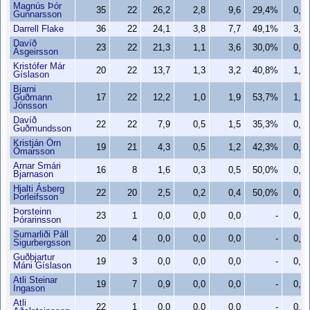
Magnús Þór
35
22
26,2
2,8
9,6
29,4%
0,8
Gunnarsson
Darrell Flake
36
22
24,1
3,8
7,7
49,1%
3,5
Davíð
23
22
21,3
1,1
3,6
30,0%
0,5
Ásgeirsson
Kristófer Már
20
22
13,7
1,3
3,2
40,8%
1,2
Gíslason
Bjarni
Guðmann
17
22
12,2
1,0
1,9
53,7%
1,0
Jónsson
Davíð
22
22
7,9
0,5
1,5
35,3%
0,0
Guðmundsson
Kristján Örn
19
21
4,3
0,5
1,2
42,3%
0,5
Ómarsson
Arnar Smári
16
8
1,6
0,3
0,5
50,0%
0,1
Bjarnason
Hjalti Ásberg
22
20
2,5
0,2
0,4
50,0%
0,2
Þorleifsson
Þorsteinn
23
1
0,0
0,0
0,0
-
0,0
Þórarinsson
Sumarliði Páll
20
4
0,0
0,0
0,0
-
0,0
Sigurbergsson
Guðbjartur
19
3
0,0
0,0
0,0
-
0,0
Máni Gíslason
Atli Steinar
19
7
0,9
0,0
0,0
-
0,0
Ingason
Atli
22
1
0,0
0,0
0,0
-
0,0