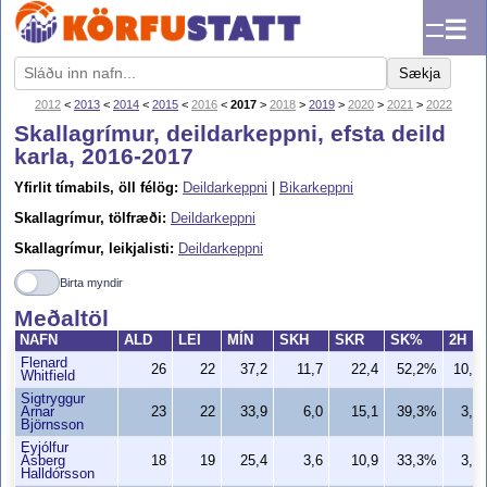
☰
Sækja
2012
<
2013
<
2014
<
2015
<
2016
<
2017
>
2018
>
2019
>
2020
>
2021
>
2022
Skallagrímur, deildarkeppni, efsta deild
karla, 2016-2017
Yfirlit tímabils, öll félög:
Deildarkeppni
|
Bikarkeppni
Skallagrímur, tölfræði:
Deildarkeppni
Skallagrímur, leikjalisti:
Deildarkeppni
Birta myndir
Meðaltöl
NAFN
ALD
LEI
MÍN
SKH
SKR
SK%
2H
Flenard
26
22
37,2
11,7
22,4
52,2%
10,5
Whitfield
Sigtryggur
Arnar
23
22
33,9
6,0
15,1
39,3%
3,7
Björnsson
Eyjólfur
Ásberg
18
19
25,4
3,6
10,9
33,3%
3,4
Halldórsson