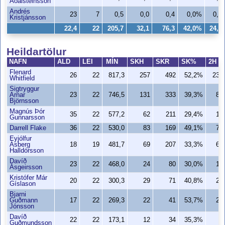
Aðalsteinsson
Andrés
23
7
0,5
0,0
0,4
0,0%
0,0
Kristjánsson
22,4
22
205,7
32,1
76,3
42,0%
24,8
Heildartölur
NAFN
ALD
LEI
MÍN
SKH
SKR
SK%
2H
Flenard
26
22
817,3
257
492
52,2%
230
Whitfield
Sigtryggur
Arnar
23
22
746,5
131
333
39,3%
81
Björnsson
Magnús Þór
35
22
577,2
62
211
29,4%
18
Gunnarsson
Darrell Flake
36
22
530,0
83
169
49,1%
78
Eyjólfur
Ásberg
18
19
481,7
69
207
33,3%
65
Halldórsson
Davíð
23
22
468,0
24
80
30,0%
10
Ásgeirsson
Kristófer Már
20
22
300,3
29
71
40,8%
27
Gíslason
Bjarni
Guðmann
17
22
269,3
22
41
53,7%
21
Jónsson
Davíð
22
22
173,1
12
34
35,3%
0
Guðmundsson