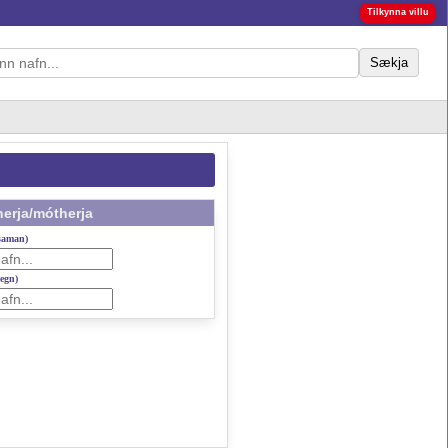
Tilkynna villu
Sækja
erja/mótherja
 saman)
gegn)