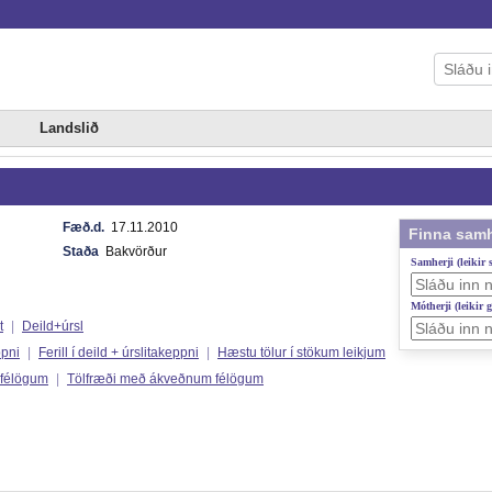
Landslið
Fæð.d.
17.11.2010
Finna samh
Staða
Bakvörður
Samherji (leikir
Mótherji (leikir 
t
|
Deild+úrsl
ppni
|
Ferill í deild + úrslitakeppni
|
Hæstu tölur í stökum leikjum
 félögum
|
Tölfræði með ákveðnum félögum