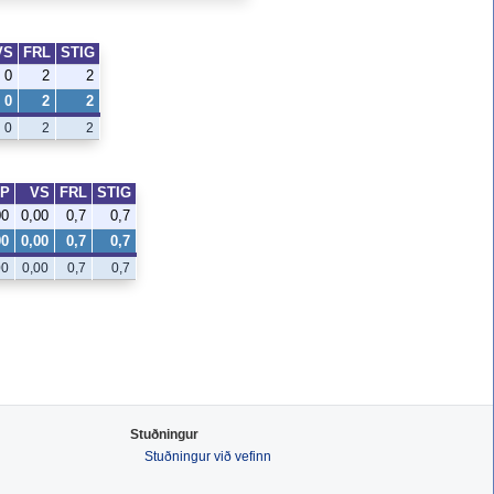
VS
FRL
STIG
0
2
2
0
2
2
0
2
2
AP
VS
FRL
STIG
00
0,00
0,7
0,7
00
0,00
0,7
0,7
00
0,00
0,7
0,7
Stuðningur
Stuðningur við vefinn