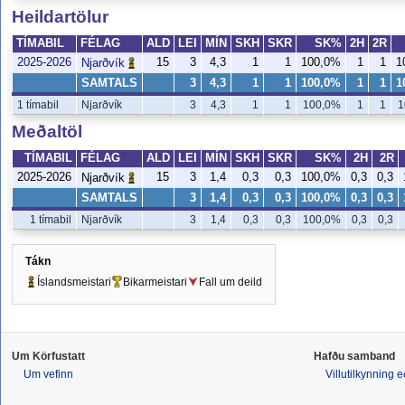
Heildartölur
TÍMABIL
FÉLAG
ALD
LEI
MÍN
SKH
SKR
SK%
2H
2R
2025-2026
15
3
4,3
1
1
100,0%
1
1
1
Njarðvík
SAMTALS
3
4,3
1
1
100,0%
1
1
1
1 tímabil
Njarðvík
3
4,3
1
1
100,0%
1
1
1
Meðaltöl
TÍMABIL
FÉLAG
ALD
LEI
MÍN
SKH
SKR
SK%
2H
2R
2025-2026
15
3
1,4
0,3
0,3
100,0%
0,3
0,3
Njarðvík
SAMTALS
3
1,4
0,3
0,3
100,0%
0,3
0,3
1 tímabil
Njarðvík
3
1,4
0,3
0,3
100,0%
0,3
0,3
Tákn
Íslandsmeistari
Bikarmeistari
Fall um deild
Um Körfustatt
Hafðu samband
Um vefinn
Villutilkynning