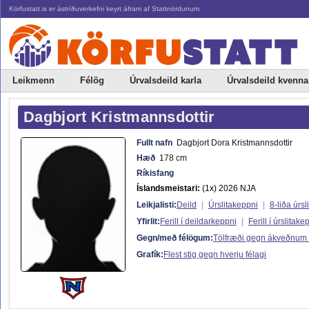
Körfustatt.is er ástríðuverkefni keyrt áfram af Stattnördunum
Leikmenn
Félög
Úrvalsdeild karla
Úrvalsdeild kvenna
Dagbjort Kristmannsdottir
Fullt nafn
Dagbjort Dora Kristmannsdottir
Hæð
178 cm
Ríkisfang
Íslandsmeistari:
(1x) 2026 NJA
Leikjalisti:
Deild
|
Úrslitakeppni
|
8-liða úrsli
Yfirlit:
Ferill í deildarkeppni
|
Ferill í úrslitake
Gegn/með félögum:
Tölfræði gegn ákveðnum
Grafík:
Flest stig gegn hverju félagi