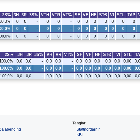
2S%
3H
3R
3S%
VTH
VTR
VT%
SF
VF
HF
STÐ
VI
STL
TAP
00,0%
0
0
-
0
0
-
0
0
0
0
0
0
0
00,0%
0
0
-
0
0
-
0
0
0
0
0
0
0
00,0%
0
0
-
0
0
-
0
0
0
0
0
0
0
2S%
3H
3R
3S%
VH
VR
VT%
SF
VF
HF
STÐ
VI
STL
T
100,0%
0,0
0,0
-
0,0
0,0
-
0,0
0,0
0,0
0,0
0,0
0,00
0,
100,0%
0,0
0,0
-
0,0
0,0
-
0,0
0,0
0,0
0,0
0,0
0,00
0,
100,0%
0,0
0,0
-
0,0
0,0
-
0,0
0,0
0,0
0,0
0,0
0,00
0,
Tenglar
 eða ábending
Stattnördarnir
KKÍ