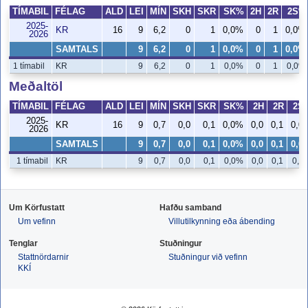
TÍMABIL
FÉLAG
ALD
LEI
MÍN
SKH
SKR
SK%
2H
2R
2S%
2025-
KR
16
9
6,2
0
1
0,0%
0
1
0,0%
2026
SAMTALS
9
6,2
0
1
0,0%
0
1
0,0%
1 tímabil
KR
9
6,2
0
1
0,0%
0
1
0,0%
Meðaltöl
TÍMABIL
FÉLAG
ALD
LEI
MÍN
SKH
SKR
SK%
2H
2R
2S
2025-
KR
16
9
0,7
0,0
0,1
0,0%
0,0
0,1
0,0
2026
SAMTALS
9
0,7
0,0
0,1
0,0%
0,0
0,1
0,0
1 tímabil
KR
9
0,7
0,0
0,1
0,0%
0,0
0,1
0,0
Um Körfustatt
Hafðu samband
Um vefinn
Villutilkynning eða ábending
Tenglar
Stuðningur
Stattnördarnir
Stuðningur við vefinn
KKÍ