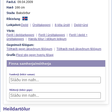
Fæð.d.
09.04.2009
Hæð
166 cm
Staða
Bakvörður
Ríkisfang
Leikjalisti:
Deild
|
Úrslitakeppni
|
8-liða úrslit
|
Deild+úrsl
Yfirlit:
Ferill í deildarkeppni
|
Ferill í úrslitakeppni
|
Ferill í deild +
úrslitakeppni
|
Hæstu tölur í stökum leikjum
Gegn/með félögum:
Tölfræði gegn ákveðnum félögum
|
Tölfræði með ákveðnum félögum
Grafík:
Flest stig gegn hverju félagi
Finna samherja/mótherja
Samherji (leikir saman)
Mótherji (leikir gegn)
Heildartölur