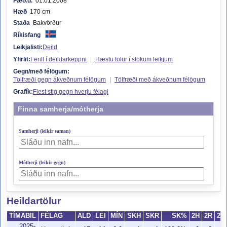
Fæð.d.
01.01.2008
Hæð
170 cm
Staða
Bakvörður
Ríkisfang
Leikjalisti:
Deild
Yfirlit:
Ferill í deildarkeppni
|
Hæstu tölur í stökum leikjum
Gegn/með félögum:
Tölfræði gegn ákveðnum félögum
|
Tölfræði með ákveðnum félögum
Grafík:
Flest stig gegn hverju félagi
Finna samherja/mótherja
Samherji (leikir saman)
Mótherji (leikir gegn)
Heildartölur
TÍMABIL
FÉLAG
ALD
LEI
MÍN
SKH
SKR
SK%
2H
2R
2S
2025-