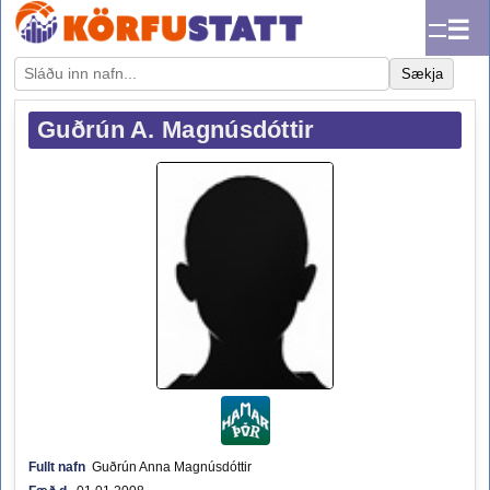
☰
Sækja
Guðrún A. Magnúsdóttir
Fullt nafn
Guðrún Anna Magnúsdóttir