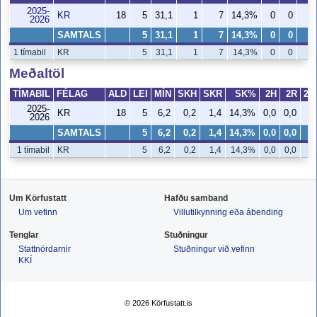
2025-
KR
18
5
31,1
1
7
14,3%
0
0
2026
SAMTALS
5
31,1
1
7
14,3%
0
0
1 tímabil
KR
5
31,1
1
7
14,3%
0
0
Meðaltöl
TÍMABIL
FÉLAG
ALD
LEI
MÍN
SKH
SKR
SK%
2H
2R
2S
2025-
KR
18
5
6,2
0,2
1,4
14,3%
0,0
0,0
2026
SAMTALS
5
6,2
0,2
1,4
14,3%
0,0
0,0
1 tímabil
KR
5
6,2
0,2
1,4
14,3%
0,0
0,0
Um Körfustatt
Hafðu samband
Um vefinn
Villutilkynning eða ábending
Tenglar
Stuðningur
Stattnördarnir
Stuðningur við vefinn
KKÍ
© 2026 Körfustatt.is