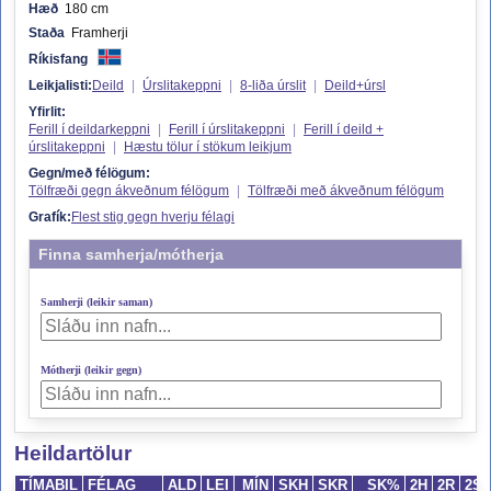
Hæð
180 cm
Staða
Framherji
Ríkisfang
Leikjalisti:
Deild
|
Úrslitakeppni
|
8-liða úrslit
|
Deild+úrsl
Yfirlit:
Ferill í deildarkeppni
|
Ferill í úrslitakeppni
|
Ferill í deild +
úrslitakeppni
|
Hæstu tölur í stökum leikjum
Gegn/með félögum:
Tölfræði gegn ákveðnum félögum
|
Tölfræði með ákveðnum félögum
Grafík:
Flest stig gegn hverju félagi
Finna samherja/mótherja
Samherji (leikir saman)
Mótherji (leikir gegn)
Heildartölur
TÍMABIL
FÉLAG
ALD
LEI
MÍN
SKH
SKR
SK%
2H
2R
2S