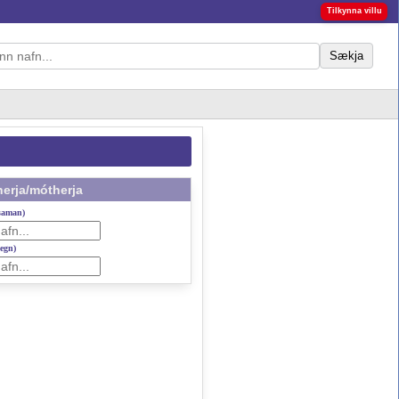
Tilkynna villu
Sækja
erja/mótherja
 saman)
gegn)