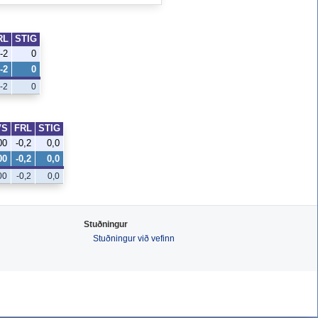
RL
STIG
-2
0
-2
0
-2
0
VS
FRL
STIG
00
-0,2
0,0
00
-0,2
0,0
00
-0,2
0,0
Stuðningur
Stuðningur við vefinn