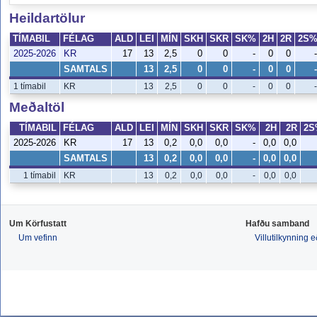
Heildartölur
TÍMABIL
FÉLAG
ALD
LEI
MÍN
SKH
SKR
SK%
2H
2R
2S
2025-2026
KR
17
13
2,5
0
0
-
0
0
-
SAMTALS
13
2,5
0
0
-
0
0
-
1 tímabil
KR
13
2,5
0
0
-
0
0
-
Meðaltöl
TÍMABIL
FÉLAG
ALD
LEI
MÍN
SKH
SKR
SK%
2H
2R
2S
2025-2026
KR
17
13
0,2
0,0
0,0
-
0,0
0,0
SAMTALS
13
0,2
0,0
0,0
-
0,0
0,0
1 tímabil
KR
13
0,2
0,0
0,0
-
0,0
0,0
Um Körfustatt
Hafðu samband
Um vefinn
Villutilkynning