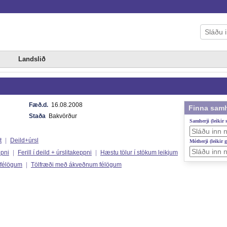
Landslið
Fæð.d.
16.08.2008
Finna samh
Staða
Bakvörður
Samherji (leikir
t
|
Deild+úrsl
Mótherji (leikir 
ppni
|
Ferill í deild + úrslitakeppni
|
Hæstu tölur í stökum leikjum
 félögum
|
Tölfræði með ákveðnum félögum