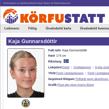
Körfustatt.is er ástríðuverkefni keyrt áfram af Stattnördunum
Leikmenn
Félög
Úrvalsdeild karla
Úrvalsdeild kvenna
Kaja Gunnarsdóttir
Fullt nafn
Kaja Gunnarsdóttir
Hæð
174 cm
Ríkisfang
Leikjalisti:
Deild
|
Úrslitakeppni
|
8-liða úrsli
Yfirlit:
Ferill í deildarkeppni
|
Ferill í úrslitake
Gegn/með félögum:
Tölfræði gegn ákveðnum
Grafík:
Flest stig gegn hverju félagi