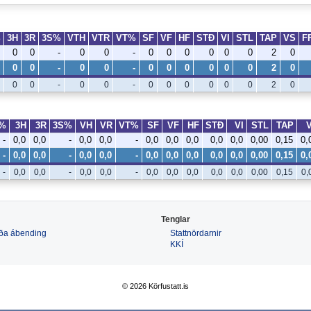
%
3H
3R
3S%
VTH
VTR
VT%
SF
VF
HF
STÐ
VI
STL
TAP
VS
F
0
0
-
0
0
-
0
0
0
0
0
0
2
0
0
0
-
0
0
-
0
0
0
0
0
0
2
0
0
0
-
0
0
-
0
0
0
0
0
0
2
0
%
3H
3R
3S%
VH
VR
VT%
SF
VF
HF
STÐ
VI
STL
TAP
-
0,0
0,0
-
0,0
0,0
-
0,0
0,0
0,0
0,0
0,0
0,00
0,15
0,
-
0,0
0,0
-
0,0
0,0
-
0,0
0,0
0,0
0,0
0,0
0,00
0,15
0,
-
0,0
0,0
-
0,0
0,0
-
0,0
0,0
0,0
0,0
0,0
0,00
0,15
0,
Tenglar
 eða ábending
Stattnördarnir
KKÍ
© 2026 Körfustatt.is