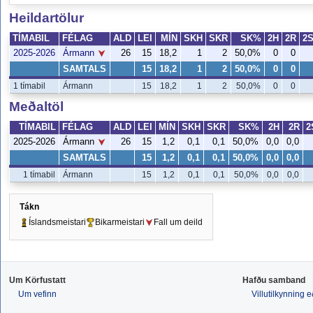
Heildartölur
TÍMABIL
FÉLAG
ALD
LEI
MÍN
SKH
SKR
SK%
2H
2R
2
2025-2026
26
15
18,2
1
2
50,0%
0
0
Ármann
SAMTALS
15
18,2
1
2
50,0%
0
0
1 tímabil
Ármann
15
18,2
1
2
50,0%
0
0
Meðaltöl
TÍMABIL
FÉLAG
ALD
LEI
MÍN
SKH
SKR
SK%
2H
2R
2
2025-2026
26
15
1,2
0,1
0,1
50,0%
0,0
0,0
Ármann
SAMTALS
15
1,2
0,1
0,1
50,0%
0,0
0,0
1 tímabil
Ármann
15
1,2
0,1
0,1
50,0%
0,0
0,0
Tákn
Íslandsmeistari
Bikarmeistari
Fall um deild
Um Körfustatt
Hafðu samband
Um vefinn
Villutilkynning