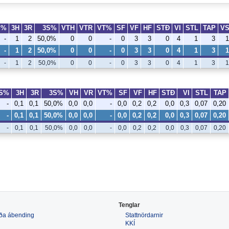
S%
3H
3R
3S%
VTH
VTR
VT%
SF
VF
HF
STÐ
VI
STL
TAP
V
-
1
2
50,0%
0
0
-
0
3
3
0
4
1
3
1
-
1
2
50,0%
0
0
-
0
3
3
0
4
1
3
1
-
1
2
50,0%
0
0
-
0
3
3
0
4
1
3
1
S%
3H
3R
3S%
VH
VR
VT%
SF
VF
HF
STÐ
VI
STL
TAP
-
0,1
0,1
50,0%
0,0
0,0
-
0,0
0,2
0,2
0,0
0,3
0,07
0,20
-
0,1
0,1
50,0%
0,0
0,0
-
0,0
0,2
0,2
0,0
0,3
0,07
0,20
-
0,1
0,1
50,0%
0,0
0,0
-
0,0
0,2
0,2
0,0
0,3
0,07
0,20
Tenglar
 eða ábending
Stattnördarnir
KKÍ