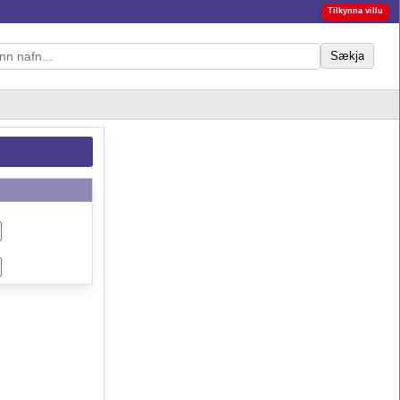
Tilkynna villu
Sækja