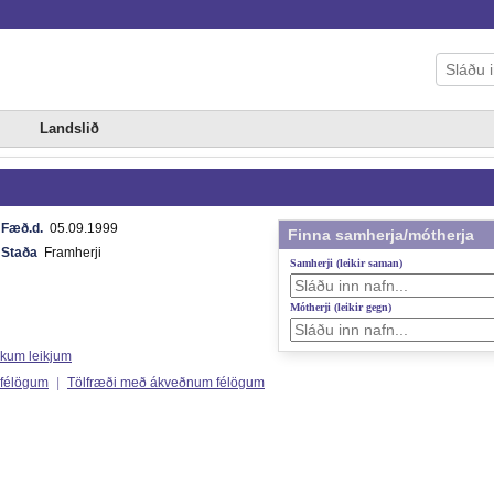
Landslið
Fæð.d.
05.09.1999
Finna samherja/mótherja
Staða
Framherji
Samherji (leikir saman)
Mótherji (leikir gegn)
ökum leikjum
 félögum
|
Tölfræði með ákveðnum félögum