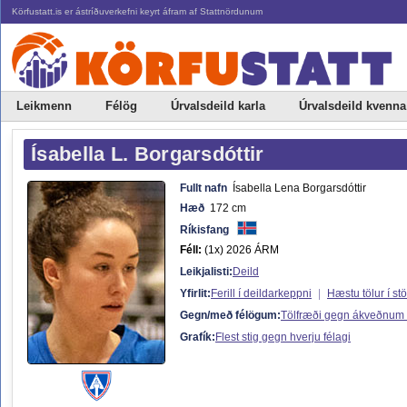
Körfustatt.is er ástríðuverkefni keyrt áfram af Stattnördunum
Leikmenn
Félög
Úrvalsdeild karla
Úrvalsdeild kvenna
Ísabella L. Borgarsdóttir
Fullt nafn
Ísabella Lena Borgarsdóttir
Hæð
172 cm
Ríkisfang
Féll:
(1x) 2026 ÁRM
Leikjalisti:
Deild
Yfirlit:
Ferill í deildarkeppni
|
Hæstu tölur í st
Gegn/með félögum:
Tölfræði gegn ákveðnum
Grafík:
Flest stig gegn hverju félagi