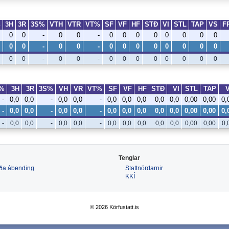
%
3H
3R
3S%
VTH
VTR
VT%
SF
VF
HF
STÐ
VI
STL
TAP
VS
F
0
0
-
0
0
-
0
0
0
0
0
0
0
0
0
0
-
0
0
-
0
0
0
0
0
0
0
0
0
0
-
0
0
-
0
0
0
0
0
0
0
0
%
3H
3R
3S%
VH
VR
VT%
SF
VF
HF
STÐ
VI
STL
TAP
-
0,0
0,0
-
0,0
0,0
-
0,0
0,0
0,0
0,0
0,0
0,00
0,00
0,
-
0,0
0,0
-
0,0
0,0
-
0,0
0,0
0,0
0,0
0,0
0,00
0,00
0,
-
0,0
0,0
-
0,0
0,0
-
0,0
0,0
0,0
0,0
0,0
0,00
0,00
0,
Tenglar
 eða ábending
Stattnördarnir
KKÍ
© 2026 Körfustatt.is