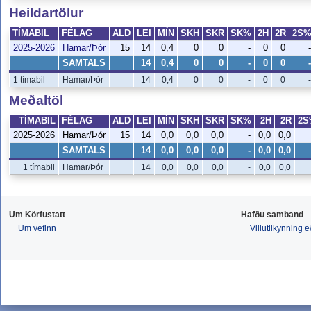
Heildartölur
TÍMABIL
FÉLAG
ALD
LEI
MÍN
SKH
SKR
SK%
2H
2R
2S
2025-2026
Hamar/Þór
15
14
0,4
0
0
-
0
0
-
SAMTALS
14
0,4
0
0
-
0
0
-
1 tímabil
Hamar/Þór
14
0,4
0
0
-
0
0
-
Meðaltöl
TÍMABIL
FÉLAG
ALD
LEI
MÍN
SKH
SKR
SK%
2H
2R
2S
2025-2026
Hamar/Þór
15
14
0,0
0,0
0,0
-
0,0
0,0
SAMTALS
14
0,0
0,0
0,0
-
0,0
0,0
1 tímabil
Hamar/Þór
14
0,0
0,0
0,0
-
0,0
0,0
Um Körfustatt
Hafðu samband
Um vefinn
Villutilkynning