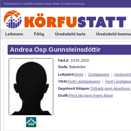
Körfustatt.is er ástríðuverkefni keyrt áfram af Stattnördunum
Leikmenn
Félög
Úrvalsdeild karla
Úrvalsdeild kvenna
Andrea Ösp Gunnsteinsdóttir
Fæð.d.
14.01.2010
Staða
Bakvörður
Leikjalisti:
Deild
|
Úrslitakeppni
|
Undanúrsl
Yfirlit:
Ferill í deildarkeppni
|
Ferill í úrslitake
Gegn/með félögum:
Tölfræði gegn ákveðnum
Grafík:
Flest stig gegn hverju félagi