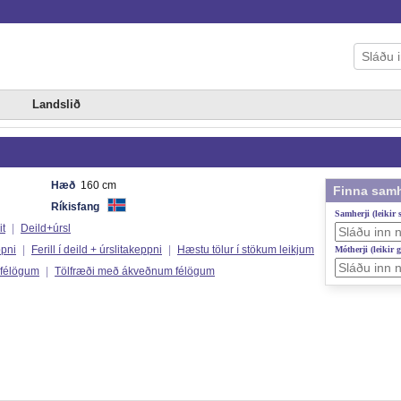
Landslið
Hæð
160 cm
Finna samh
Ríkisfang
Samherji (leikir
it
|
Deild+úrsl
ppni
|
Ferill í deild + úrslitakeppni
|
Hæstu tölur í stökum leikjum
Mótherji (leikir 
 félögum
|
Tölfræði með ákveðnum félögum