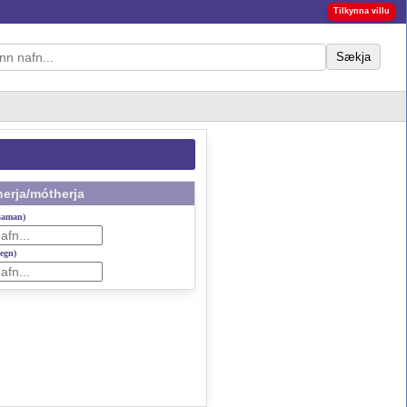
Tilkynna villu
Sækja
erja/mótherja
 saman)
gegn)