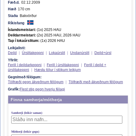
Fæð.d.
02.12.2009
Hæð
170 cm
Staða
Bakvörður
Ríkisfang
Íslandsmeistari:
(1x) 2025 HAU
Deildarmeistari:
(2x) 2025 HAU, 2026 HAU
Tap í lokaúrslitum:
(1x) 2026 HAU
Leikjalisti:
Deild
|
Úrslitakeppni
|
Lokaúrslit
|
Undanúrslit
|
Deild+úrsl
Yfirlit:
Ferill í deildarkeppni
|
Ferill í úrslitakeppni
|
Ferill í deild +
úrslitakeppni
|
Hæstu tölur í stökum leikjum
Gegn/með félögum:
Tölfræði gegn ákveðnum félögum
|
Tölfræði með ákveðnum félögum
Grafík:
Flest stig gegn hverju félagi
Finna samherja/mótherja
Samherji (leikir saman)
Mótherji (leikir gegn)