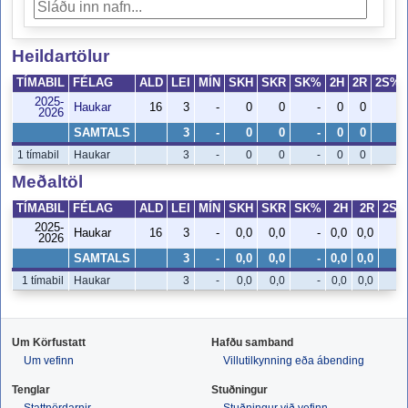
Heildartölur
TÍMABIL
FÉLAG
ALD
LEI
MÍN
SKH
SKR
SK%
2H
2R
2S%
2025-
Haukar
16
3
-
0
0
-
0
0
-
2026
SAMTALS
3
-
0
0
-
0
0
-
1 tímabil
Haukar
3
-
0
0
-
0
0
-
Meðaltöl
TÍMABIL
FÉLAG
ALD
LEI
MÍN
SKH
SKR
SK%
2H
2R
2S%
2025-
Haukar
16
3
-
0,0
0,0
-
0,0
0,0
-
2026
SAMTALS
3
-
0,0
0,0
-
0,0
0,0
-
1 tímabil
Haukar
3
-
0,0
0,0
-
0,0
0,0
-
Um Körfustatt
Hafðu samband
Um vefinn
Villutilkynning eða ábending
Tenglar
Stuðningur