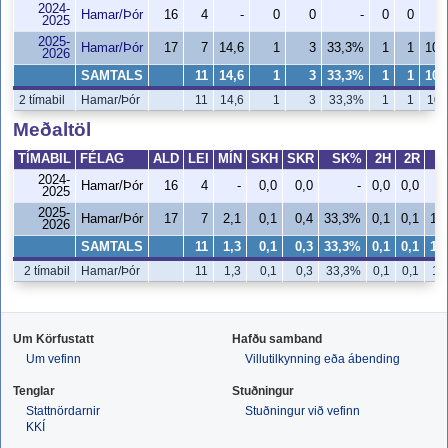
2024-
Hamar/Þór
16
4
-
0
0
-
0
0
2025
2025-
Hamar/Þór
17
7
14,6
1
3
33,3%
1
1
100
2026
SAMTALS
11
14,6
1
3
33,3%
1
1
100
2 tímabil
Hamar/Þór
11
14,6
1
3
33,3%
1
1
100
Meðaltöl
TÍMABIL
FÉLAG
ALD
LEI
MÍN
SKH
SKR
SK%
2H
2R
2024-
Hamar/Þór
16
4
-
0,0
0,0
-
0,0
0,0
2025
2025-
Hamar/Þór
17
7
2,1
0,1
0,4
33,3%
0,1
0,1
10
2026
SAMTALS
11
1,3
0,1
0,3
33,3%
0,1
0,1
10
2 tímabil
Hamar/Þór
11
1,3
0,1
0,3
33,3%
0,1
0,1
10
Um Körfustatt
Hafðu samband
Um vefinn
Villutilkynning eða ábending
Tenglar
Stuðningur
Stattnördarnir
Stuðningur við vefinn
KKÍ