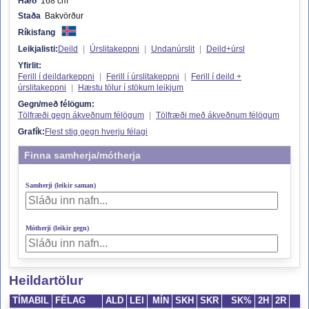
Hæð
168 cm
Staða
Bakvörður
Ríkisfang
Leikjalisti:
Deild
|
Úrslitakeppni
|
Undanúrslit
|
Deild+úrsl
Yfirlit:
Ferill í deildarkeppni
|
Ferill í úrslitakeppni
|
Ferill í deild +
úrslitakeppni
|
Hæstu tölur í stökum leikjum
Gegn/með félögum:
Tölfræði gegn ákveðnum félögum
|
Tölfræði með ákveðnum félögum
Grafík:
Flest stig gegn hverju félagi
Finna samherja/mótherja
Samherji (leikir saman)
Mótherji (leikir gegn)
Heildartölur
TÍMABIL
FÉLAG
ALD
LEI
MÍN
SKH
SKR
SK%
2H
2R