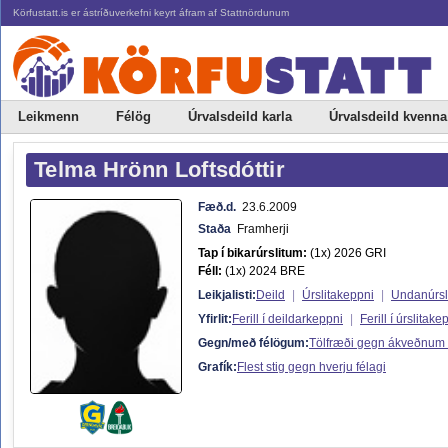
Körfustatt.is er ástríðuverkefni keyrt áfram af Stattnördunum
Leikmenn
Félög
Úrvalsdeild karla
Úrvalsdeild kvenna
Telma Hrönn Loftsdóttir
Fæð.d.
23.6.2009
Staða
Framherji
Tap í bikarúrslitum:
(1x) 2026 GRI
Féll:
(1x) 2024 BRE
Leikjalisti:
Deild
|
Úrslitakeppni
|
Undanúrsl
Yfirlit:
Ferill í deildarkeppni
|
Ferill í úrslitake
Gegn/með félögum:
Tölfræði gegn ákveðnum
Grafík:
Flest stig gegn hverju félagi