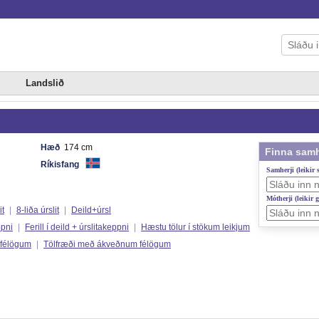
Landslið
Hæð
174 cm
Finna samh
Ríkisfang
Samherji (leikir
Mótherji (leikir 
it
|
8-liða úrslit
|
Deild+úrsl
ppni
|
Ferill í deild + úrslitakeppni
|
Hæstu tölur í stökum leikjum
 félögum
|
Tölfræði með ákveðnum félögum