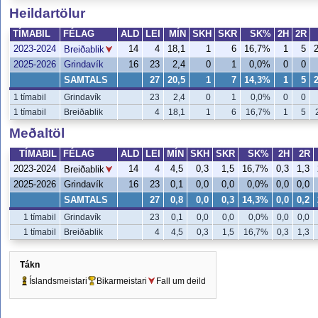
Heildartölur
TÍMABIL
FÉLAG
ALD
LEI
MÍN
SKH
SKR
SK%
2H
2R
2023-2024
14
4
18,1
1
6
16,7%
1
5
Breiðablik
2025-2026
Grindavík
16
23
2,4
0
1
0,0%
0
0
SAMTALS
27
20,5
1
7
14,3%
1
5
1 tímabil
Grindavík
23
2,4
0
1
0,0%
0
0
1 tímabil
Breiðablik
4
18,1
1
6
16,7%
1
5
Meðaltöl
TÍMABIL
FÉLAG
ALD
LEI
MÍN
SKH
SKR
SK%
2H
2R
2023-2024
14
4
4,5
0,3
1,5
16,7%
0,3
1,3
Breiðablik
2025-2026
Grindavík
16
23
0,1
0,0
0,0
0,0%
0,0
0,0
SAMTALS
27
0,8
0,0
0,3
14,3%
0,0
0,2
1 tímabil
Grindavík
23
0,1
0,0
0,0
0,0%
0,0
0,0
1 tímabil
Breiðablik
4
4,5
0,3
1,5
16,7%
0,3
1,3
Tákn
Íslandsmeistari
Bikarmeistari
Fall um deild