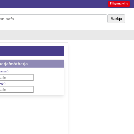
Tilkynna villu
Sækja
erja/mótherja
 saman)
gegn)