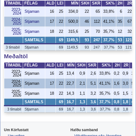
TÍMABIL
FÉLAG
ALD
LEI
MÍN
SKH
SKR
SK%
2H
2R
2023-
Stjarnan
16
25
334,0
22
65
33,8%
6
22
2024
2024-
Stjarnan
17
22
500,0
46
112
41,1%
35
67
2025
2025-
Stjarnan
18
22
315,6
25
70
35,7%
12
32
2026
SAMTALS
69
1149,5
93
247
37,7%
53
121
3 tímabil
Stjarnan
69
1149,5
93
247
37,7%
53
121
Meðaltöl
TÍMABIL
FÉLAG
ALD
LEI
MÍN
SKH
SKR
SK%
2H
2R
2023-
Stjarnan
16
25
13,4
0,9
2,6
33,8%
0,2
0,9
27
2024
2024-
Stjarnan
17
22
22,7
2,1
5,1
41,1%
1,6
3,0
52
2025
2025-
Stjarnan
18
22
14,3
1,1
3,2
35,7%
0,5
1,5
37
2026
SAMTALS
69
16,7
1,3
3,6
37,7%
0,8
1,8
43
3 tímabil
Stjarnan
69
16,7
1,3
3,6
37,7%
0,8
1,8
4
Um Körfustatt
Hafðu samband