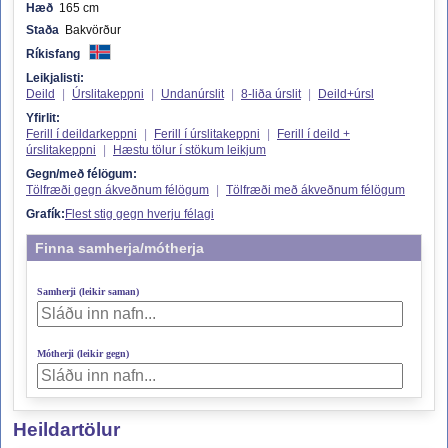
Hæð
165 cm
Staða
Bakvörður
Ríkisfang
Leikjalisti:
Deild
|
Úrslitakeppni
|
Undanúrslit
|
8-liða úrslit
|
Deild+úrsl
Yfirlit:
Ferill í deildarkeppni
|
Ferill í úrslitakeppni
|
Ferill í deild +
úrslitakeppni
|
Hæstu tölur í stökum leikjum
Gegn/með félögum:
Tölfræði gegn ákveðnum félögum
|
Tölfræði með ákveðnum félögum
Grafík:
Flest stig gegn hverju félagi
Finna samherja/mótherja
Samherji (leikir saman)
Mótherji (leikir gegn)
Heildartölur