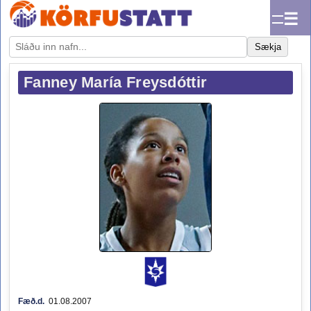
☰
Sækja
Fanney María Freysdóttir
Fæð.d.
01.08.2007