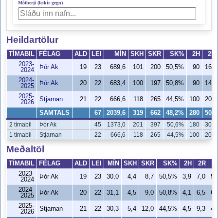
Mótherji (leikir gegn)
Heildartölur
TÍMABIL
FÉLAG
ALD
LEI
MÍN
SKH
SKR
SK%
2H
2R
2023-
Þór Ak
19
23
689,6
101
200
50,5%
90
160
2024
2024-
Þór Ak
20
22
683,4
100
197
50,8%
90
142
2025
2025-
Stjarnan
21
22
666,6
118
265
44,5%
100
204
2026
SAMTALS
67
2039,6
319
662
48,2%
280
506
2 tímabil
Þór Ak
45
1373,0
201
397
50,6%
180
302
1 tímabil
Stjarnan
22
666,6
118
265
44,5%
100
204
Meðaltöl
TÍMABIL
FÉLAG
ALD
LEI
MÍN
SKH
SKR
SK%
2H
2R
2023-
Þór Ak
19
23
30,0
4,4
8,7
50,5%
3,9
7,0
56
2024
2024-
Þór Ak
20
22
31,1
4,5
9,0
50,8%
4,1
6,5
63
2025
2025-
Stjarnan
21
22
30,3
5,4
12,0
44,5%
4,5
9,3
49
2026