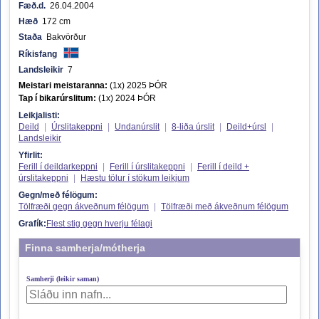
Fæð.d.
26.04.2004
Hæð
172 cm
Staða
Bakvörður
Ríkisfang
Landsleikir
7
Meistari meistaranna:
(1x) 2025 ÞÓR
Tap í bikarúrslitum:
(1x) 2024 ÞÓR
Leikjalisti:
Deild
|
Úrslitakeppni
|
Undanúrslit
|
8-liða úrslit
|
Deild+úrsl
|
Landsleikir
Yfirlit:
Ferill í deildarkeppni
|
Ferill í úrslitakeppni
|
Ferill í deild +
úrslitakeppni
|
Hæstu tölur í stökum leikjum
Gegn/með félögum:
Tölfræði gegn ákveðnum félögum
|
Tölfræði með ákveðnum félögum
Grafík:
Flest stig gegn hverju félagi
Finna samherja/mótherja
Samherji (leikir saman)