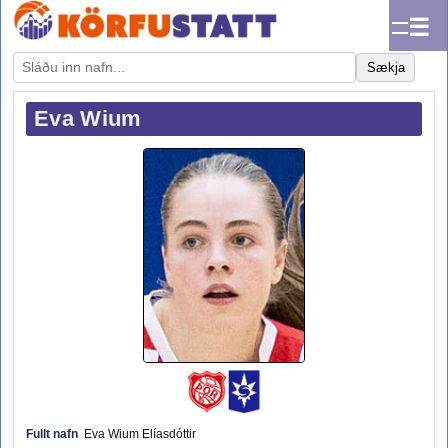
☰
Sækja
Eva Wium
Fullt nafn
Eva Wium Elíasdóttir