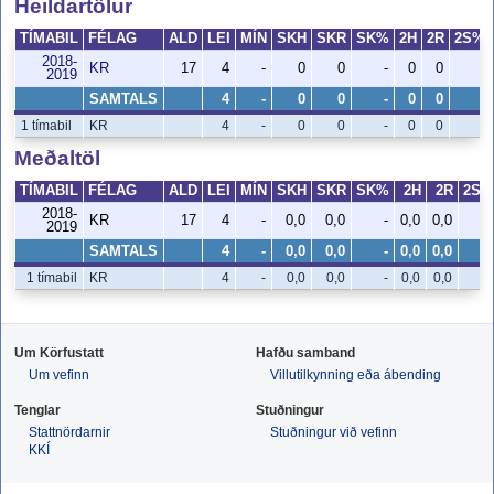
Heildartölur
TÍMABIL
FÉLAG
ALD
LEI
MÍN
SKH
SKR
SK%
2H
2R
2S%
2018-
KR
17
4
-
0
0
-
0
0
-
2019
SAMTALS
4
-
0
0
-
0
0
-
1 tímabil
KR
4
-
0
0
-
0
0
-
Meðaltöl
TÍMABIL
FÉLAG
ALD
LEI
MÍN
SKH
SKR
SK%
2H
2R
2S%
2018-
KR
17
4
-
0,0
0,0
-
0,0
0,0
-
2019
SAMTALS
4
-
0,0
0,0
-
0,0
0,0
-
1 tímabil
KR
4
-
0,0
0,0
-
0,0
0,0
-
Um Körfustatt
Hafðu samband
Um vefinn
Villutilkynning eða ábending
Tenglar
Stuðningur
Stattnördarnir
Stuðningur við vefinn
KKÍ