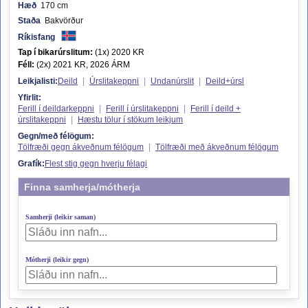
Hæð
170 cm
Staða
Bakvörður
Ríkisfang
Tap í bikarúrslitum:
(1x) 2020 KR
Féll:
(2x) 2021 KR, 2026 ÁRM
Leikjalisti:
Deild
|
Úrslitakeppni
|
Undanúrslit
|
Deild+úrsl
Yfirlit:
Ferill í deildarkeppni
|
Ferill í úrslitakeppni
|
Ferill í deild +
úrslitakeppni
|
Hæstu tölur í stökum leikjum
Gegn/með félögum:
Tölfræði gegn ákveðnum félögum
|
Tölfræði með ákveðnum félögum
Grafík:
Flest stig gegn hverju félagi
Finna samherja/mótherja
Samherji (leikir saman)
Mótherji (leikir gegn)