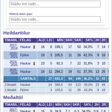
Mótherji (leikir gegn)
Heildartölur
TÍMABIL
FÉLAG
ALD
LEI
MÍN
SKH
SKR
SK%
2H
2R
2017-
Haukar
16
8
199,1
17
50
34,0%
7
14
50
2018
2020-
Fjölnir
19
3
105,5
11
26
42,3%
9
16
56
2021
2024-
Haukar
23
5
92,3
7
22
31,8%
3
10
30
2025
2025-
Haukar
24
11
294,2
19
51
37,3%
13
25
52
2026
SAMTALS
27
691,0
54
149
36,2%
32
65
49
3 tímabil
Haukar
24
585,5
43
123
35,0%
23
49
46
1 tímabil
Fjölnir
3
105,5
11
26
42,3%
9
16
56
Meðaltöl
TÍMABIL
FÉLAG
ALD
LEI
MÍN
SKH
SKR
SK%
2H
2R
2017-
Haukar
16
8
24,9
2,1
6,3
34,0%
0,9
1,8
50