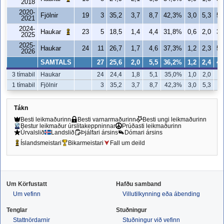
2018
2020-
Fjölnir
19
3
35,2
3,7
8,7
42,3%
3,0
5,3
56
2021
2024-
Haukar
23
5
18,5
1,4
4,4
31,8%
0,6
2,0
30
2025
2025-
Haukar
24
11
26,7
1,7
4,6
37,3%
1,2
2,3
52
2026
SAMTALS
27
25,6
2,0
5,5
36,2%
1,2
2,4
49
3 tímabil
Haukar
24
24,4
1,8
5,1
35,0%
1,0
2,0
4
1 tímabil
Fjölnir
3
35,2
3,7
8,7
42,3%
3,0
5,3
5
Tákn
Besti leikmaðurinn
Besti varnarmaðurinn
Besti ungi leikmaðurinn
Bestur leikmaður úrslitakeppninnar
Prúðasti leikmaðurinn
Úrvalslið
Landslið
Þjálfari ársins
Dómari ársins
Íslandsmeistari
Bikarmeistari
Fall um deild
Um Körfustatt
Hafðu samband
Um vefinn
Villutilkynning eða ábending
Tenglar
Stuðningur
Stattnördarnir
Stuðningur við vefinn