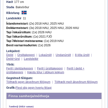
Hæð
177 cm
Staða
Bakvörður
Ríkisfang
Landsleikir
11
Íslandsmeistari:
(2x) 2018 HAU, 2025 HAU
Deildarmeistari:
(3x) 2018 HAU, 2025 HAU, 2026 HAU
Tap í lokaúrslitum:
(1x) 2026 HAU
Tap í bikarúrslitum:
(1x) 2021 FJÖ
Tap í Meistari meistaranna:
(1x) 2019 HAU
Besti varnarmaðurinn:
(1x) 2026
Leikjalisti:
Deild
|
Úrslitakeppni
|
Lokaúrslit
|
Undanúrslit
|
8-liða úrslit
|
Deild+úrsl
|
Landsleikir
Yfirlit:
Ferill í deildarkeppni
|
Ferill í úrslitakeppni
|
Ferill í deild +
úrslitakeppni
|
Hæstu tölur í stökum leikjum
Gegn/með félögum:
Tölfræði gegn ákveðnum félögum
|
Tölfræði með ákveðnum félögum
Grafík:
Flest stig gegn hverju félagi
Finna samherja/mótherja
Samherji (leikir saman)