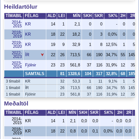
Heildartölur
TÍMABIL
FÉLAG
ALD
LEI
MÍN
SKH
SKR
SK%
2H
2R
2014-
KR
14
1
2,1
0
0
-
0
0
2015
2018-
KR
18
22
18,2
0
3
0,0%
0
0
2019
2019-
KR
19
9
32,9
1
8
12,5%
1
5
2020
2022-
ÍR
22
26
713,5
66
190
34,7%
55
145
2023
2023-
Fjölnir
23
23
561,8
37
116
31,9%
12
35
2024
SAMTALS
81
1328,6
104
317
32,8%
68
185
3 tímabil
KR
32
53,3
1
11
9,1%
1
5
1 tímabil
ÍR
26
713,5
66
190
34,7%
55
145
1 tímabil
Fjölnir
23
561,8
37
116
31,9%
12
35
Meðaltöl
TÍMABIL
FÉLAG
ALD
LEI
MÍN
SKH
SKR
SK%
2H
2R
2014-
KR
14
1
2,1
0,0
0,0
-
0,0
0,0
2015
2018-
KR
18
22
0,8
0,0
0,1
0,0%
0,0
0,0
2019