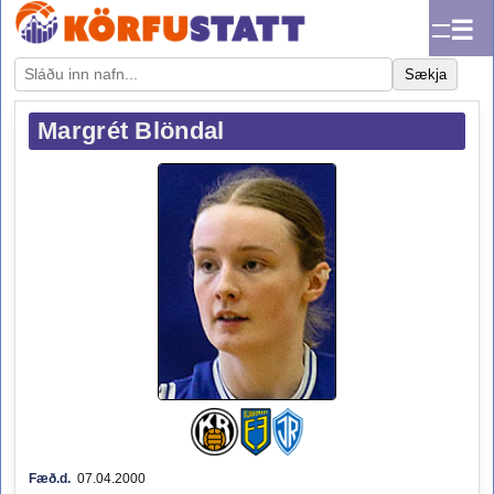
☰
Sækja
Margrét Blöndal
Fæð.d.
07.04.2000