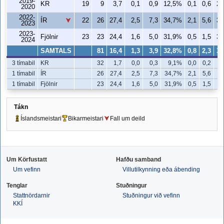
2019-
KR
19
9
3,7
0,1
0,9
12,5%
0,1
0,6
20
2020
2022-
ÍR
22
26
27,4
2,5
7,3
34,7%
2,1
5,6
37
2023
2023-
Fjölnir
23
23
24,4
1,6
5,0
31,9%
0,5
1,5
34
2024
SAMTALS
81
16,4
1,3
3,9
32,8%
0,8
2,3
36
3 tímabil
KR
32
1,7
0,0
0,3
9,1%
0,0
0,2
2
1 tímabil
ÍR
26
27,4
2,5
7,3
34,7%
2,1
5,6
3
1 tímabil
Fjölnir
23
24,4
1,6
5,0
31,9%
0,5
1,5
3
Tákn
Íslandsmeistari
Bikarmeistari
Fall um deild
Um Körfustatt
Hafðu samband
Um vefinn
Villutilkynning eða ábending
Tenglar
Stuðningur
Stattnördarnir
Stuðningur við vefinn
KKÍ