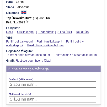
Hæð
178 cm
Staða
Bakvörður
Ríkisfang
Tap í bikarúrslitum:
(1x) 2020 KR
Féll:
(1x) 2023 ÍR
Leikjalisti:
Deild
|
Úrslitakeppni
|
Undanúrslit
|
8-liða úrslit
|
Deild+úrsl
Yfirlit:
Ferill í deildarkeppni
|
Ferill í úrslitakeppni
|
Ferill í deild +
úrslitakeppni
|
Hæstu tölur í stökum leikjum
Gegn/með félögum:
Tölfræði gegn ákveðnum félögum
|
Tölfræði með ákveðnum félögum
Grafík:
Flest stig gegn hverju félagi
Finna samherja/mótherja
Samherji (leikir saman)
Mótherji (leikir gegn)