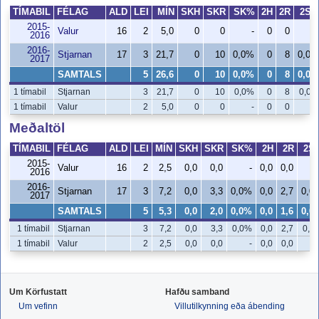
TÍMABIL
FÉLAG
ALD
LEI
MÍN
SKH
SKR
SK%
2H
2R
2S
2015-
Valur
16
2
5,0
0
0
-
0
0
-
2016
2016-
Stjarnan
17
3
21,7
0
10
0,0%
0
8
0,0%
2017
SAMTALS
5
26,6
0
10
0,0%
0
8
0,0%
1 tímabil
Stjarnan
3
21,7
0
10
0,0%
0
8
0,0%
1 tímabil
Valur
2
5,0
0
0
-
0
0
-
Meðaltöl
TÍMABIL
FÉLAG
ALD
LEI
MÍN
SKH
SKR
SK%
2H
2R
2S
2015-
Valur
16
2
2,5
0,0
0,0
-
0,0
0,0
2016
2016-
Stjarnan
17
3
7,2
0,0
3,3
0,0%
0,0
2,7
0,0
2017
SAMTALS
5
5,3
0,0
2,0
0,0%
0,0
1,6
0,0
1 tímabil
Stjarnan
3
7,2
0,0
3,3
0,0%
0,0
2,7
0,0
1 tímabil
Valur
2
2,5
0,0
0,0
-
0,0
0,0
Um Körfustatt
Hafðu samband
Um vefinn
Villutilkynning eða ábending