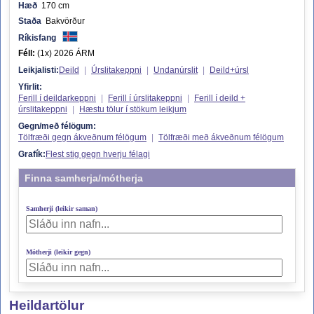
Hæð
170 cm
Staða
Bakvörður
Ríkisfang
Féll:
(1x) 2026 ÁRM
Leikjalisti:
Deild
|
Úrslitakeppni
|
Undanúrslit
|
Deild+úrsl
Yfirlit:
Ferill í deildarkeppni
|
Ferill í úrslitakeppni
|
Ferill í deild +
úrslitakeppni
|
Hæstu tölur í stökum leikjum
Gegn/með félögum:
Tölfræði gegn ákveðnum félögum
|
Tölfræði með ákveðnum félögum
Grafík:
Flest stig gegn hverju félagi
Finna samherja/mótherja
Samherji (leikir saman)
Mótherji (leikir gegn)
Heildartölur