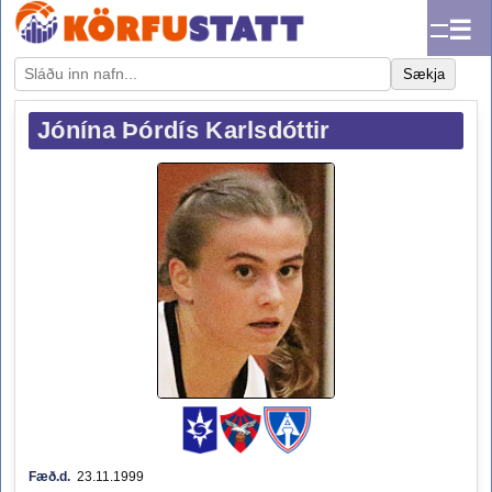
☰
Sækja
Jónína Þórdís Karlsdóttir
Fæð.d.
23.11.1999