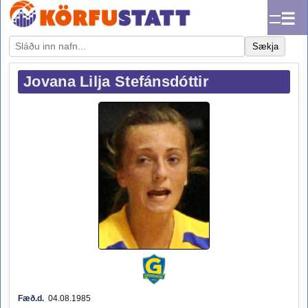
☰
Sækja
Jovana Lilja Stefánsdóttir
Fæð.d.
04.08.1985