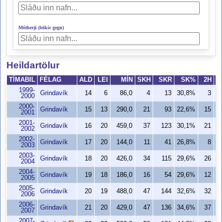
Mótherji (leikir gegn)
Heildartölur
TÍMABIL
FÉLAG
ALD
LEI
MÍN
SKH
SKR
SK%
2H
1999-
Grindavík
14
6
86,0
4
13
30,8%
3
2000
2000-
Grindavík
15
13
290,0
21
93
22,6%
15
2001
2001-
Grindavík
16
20
459,0
37
123
30,1%
21
2002
2002-
Grindavík
17
20
144,0
11
41
26,8%
8
2003
2003-
Grindavík
18
20
426,0
34
115
29,6%
26
2004
2004-
Grindavík
19
18
186,0
16
54
29,6%
12
2005
2005-
Grindavík
20
19
488,0
47
144
32,6%
32
2006
2006-
Grindavík
21
20
429,0
47
136
34,6%
37
2007
2007-