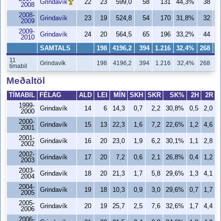
Grindavík
22
23
599,0
58
131
44,3%
38
2008
2008-
Grindavík
23
19
524,8
54
170
31,8%
32
2009
2009-
Grindavík
24
20
564,5
65
196
33,2%
44
1
2010
SAMTALS
198
4196,2
394
1.216
32,4%
268
7
11
Grindavík
198
4196,2
394
1.216
32,4%
268
7
tímabil
Meðaltöl
TÍMABIL
FÉLAG
ALD
LEI
MÍN
SKH
SKR
SK%
2H
2R
1999-
Grindavík
14
6
14,3
0,7
2,2
30,8%
0,5
2,0
2000
2000-
Grindavík
15
13
22,3
1,6
7,2
22,6%
1,2
4,6
2001
2001-
Grindavík
16
20
23,0
1,9
6,2
30,1%
1,1
2,8
2002
2002-
Grindavík
17
20
7,2
0,6
2,1
26,8%
0,4
1,2
2003
2003-
Grindavík
18
20
21,3
1,7
5,8
29,6%
1,3
4,1
2004
2004-
Grindavík
19
18
10,3
0,9
3,0
29,6%
0,7
1,7
2005
2005-
Grindavík
20
19
25,7
2,5
7,6
32,6%
1,7
4,4
2006
2006-