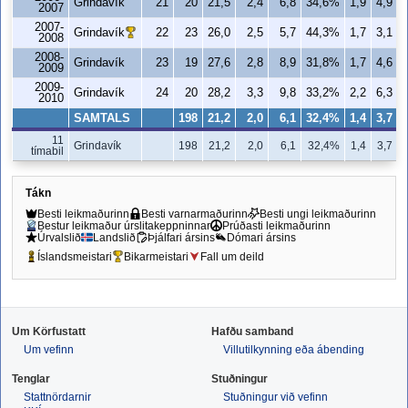
Grindavík
21
20
21,5
2,4
6,8
34,6%
1,9
4,9
2007
2007-
Grindavík
22
23
26,0
2,5
5,7
44,3%
1,7
3,1
2008
2008-
Grindavík
23
19
27,6
2,8
8,9
31,8%
1,7
4,6
2009
2009-
Grindavík
24
20
28,2
3,3
9,8
33,2%
2,2
6,3
2010
SAMTALS
198
21,2
2,0
6,1
32,4%
1,4
3,7
11
Grindavík
198
21,2
2,0
6,1
32,4%
1,4
3,7
tímabil
Tákn
Besti leikmaðurinn
Besti varnarmaðurinn
Besti ungi leikmaðurinn
Bestur leikmaður úrslitakeppninnar
Prúðasti leikmaðurinn
Úrvalslið
Landslið
Þjálfari ársins
Dómari ársins
Íslandsmeistari
Bikarmeistari
Fall um deild
Um Körfustatt
Hafðu samband
Um vefinn
Villutilkynning eða ábending
Tenglar
Stuðningur
Stattnördarnir
Stuðningur við vefinn