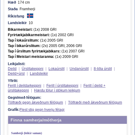
Hæð
174 cm
Staða
Framherji
Ríkisfang
Landsleikir
10
Bikarmeistari:
(1x) 2008 GRI
Fyrirtækjabikarmeistari:
(1x) 2002 GRI
Tap í lokaúrslitum:
(1x) 2005 GRI
Tap í bikarúrslitum:
(2x) 2005 GRI, 2006 GRI
Tap í úrslitum fyrirtækjabikars:
(1x) 2007 GRI
Tap í Meistari meistaranna:
(1x) 2009 GRI
Leikjalisti:
Deild
|
Úrslitakeppni
|
Lokaúrslit
|
Undanúrslit
|
8-liða úrslit
|
Deild+úrsl
|
Landsleikir
Yfirlit:
Ferill í deildarkeppni
|
Ferill í úrslitakeppni
|
Ferill í deild +
úrslitakeppni
|
Hæstu tölur í stökum leikjum
Gegn/með félögum:
Tölfræði gegn ákveðnum félögum
|
Tölfræði með ákveðnum félögum
Grafík:
Flest stig gegn hverju félagi
Finna samherja/mótherja
Samherji (leikir saman)