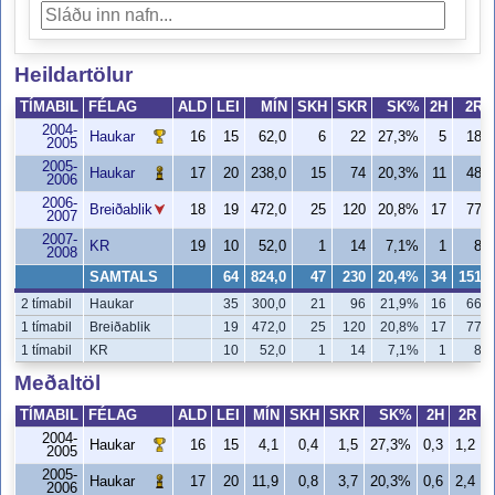
Heildartölur
TÍMABIL
FÉLAG
ALD
LEI
MÍN
SKH
SKR
SK%
2H
2R
2004-
Haukar
16
15
62,0
6
22
27,3%
5
18
2005
2005-
Haukar
17
20
238,0
15
74
20,3%
11
48
2006
2006-
Breiðablik
18
19
472,0
25
120
20,8%
17
77
2007
2007-
KR
19
10
52,0
1
14
7,1%
1
8
2008
SAMTALS
64
824,0
47
230
20,4%
34
151
2 tímabil
Haukar
35
300,0
21
96
21,9%
16
66
1 tímabil
Breiðablik
19
472,0
25
120
20,8%
17
77
1 tímabil
KR
10
52,0
1
14
7,1%
1
8
Meðaltöl
TÍMABIL
FÉLAG
ALD
LEI
MÍN
SKH
SKR
SK%
2H
2R
2004-
Haukar
16
15
4,1
0,4
1,5
27,3%
0,3
1,2
2005
2005-
Haukar
17
20
11,9
0,8
3,7
20,3%
0,6
2,4
2006