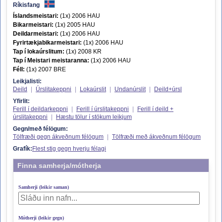
Ríkisfang
Íslandsmeistari:
(1x) 2006 HAU
Bikarmeistari:
(1x) 2005 HAU
Deildarmeistari:
(1x) 2006 HAU
Fyrirtækjabikarmeistari:
(1x) 2006 HAU
Tap í lokaúrslitum:
(1x) 2008 KR
Tap í Meistari meistaranna:
(1x) 2006 HAU
Féll:
(1x) 2007 BRE
Leikjalisti:
Deild
|
Úrslitakeppni
|
Lokaúrslit
|
Undanúrslit
|
Deild+úrsl
Yfirlit:
Ferill í deildarkeppni
|
Ferill í úrslitakeppni
|
Ferill í deild +
úrslitakeppni
|
Hæstu tölur í stökum leikjum
Gegn/með félögum:
Tölfræði gegn ákveðnum félögum
|
Tölfræði með ákveðnum félögum
Grafík:
Flest stig gegn hverju félagi
Finna samherja/mótherja
Samherji (leikir saman)
Mótherji (leikir gegn)