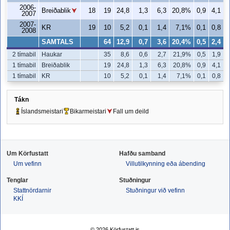
2006-
Breiðablik
18
19
24,8
1,3
6,3
20,8%
0,9
4,1
2007
2007-
KR
19
10
5,2
0,1
1,4
7,1%
0,1
0,8
2008
SAMTALS
64
12,9
0,7
3,6
20,4%
0,5
2,4
2 tímabil
Haukar
35
8,6
0,6
2,7
21,9%
0,5
1,9
1 tímabil
Breiðablik
19
24,8
1,3
6,3
20,8%
0,9
4,1
1 tímabil
KR
10
5,2
0,1
1,4
7,1%
0,1
0,8
Tákn
Íslandsmeistari
Bikarmeistari
Fall um deild
Um Körfustatt
Hafðu samband
Um vefinn
Villutilkynning eða ábending
Tenglar
Stuðningur
Stattnördarnir
Stuðningur við vefinn
KKÍ
© 2026 Körfustatt.is