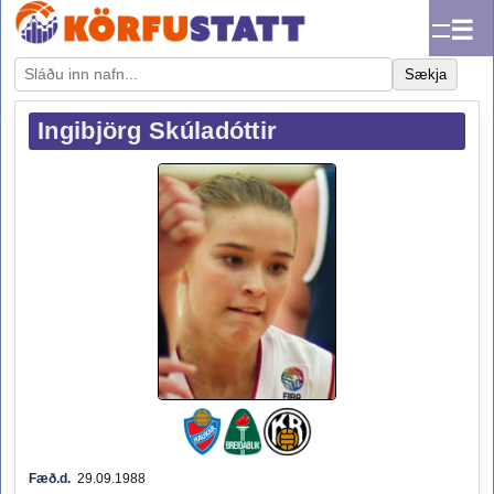
☰
Sækja
Ingibjörg Skúladóttir
Fæð.d.
29.09.1988