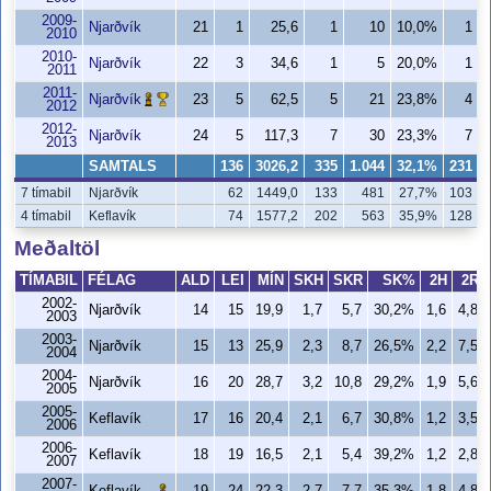
2009-
Njarðvík
21
1
25,6
1
10
10,0%
1
2010
2010-
Njarðvík
22
3
34,6
1
5
20,0%
1
2011
2011-
Njarðvík
23
5
62,5
5
21
23,8%
4
2012
2012-
Njarðvík
24
5
117,3
7
30
23,3%
7
2013
SAMTALS
136
3026,2
335
1.044
32,1%
231
7 tímabil
Njarðvík
62
1449,0
133
481
27,7%
103
4 tímabil
Keflavík
74
1577,2
202
563
35,9%
128
Meðaltöl
TÍMABIL
FÉLAG
ALD
LEI
MÍN
SKH
SKR
SK%
2H
2R
2002-
Njarðvík
14
15
19,9
1,7
5,7
30,2%
1,6
4,8
2003
2003-
Njarðvík
15
13
25,9
2,3
8,7
26,5%
2,2
7,5
2004
2004-
Njarðvík
16
20
28,7
3,2
10,8
29,2%
1,9
5,6
2005
2005-
Keflavík
17
16
20,4
2,1
6,7
30,8%
1,2
3,5
2006
2006-
Keflavík
18
19
16,5
2,1
5,4
39,2%
1,2
2,8
2007
2007-
Keflavík