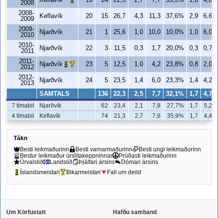
19
24
22,3
2,7
7,7
35,3%
1,8
4,8
2008
2008-
Keflavík
20
15
26,7
4,3
11,3
37,6%
2,9
6,6
2009
2009-
Njarðvík
21
1
25,6
1,0
10,0
10,0%
1,0
6,0
2010
2010-
Njarðvík
22
3
11,5
0,3
1,7
20,0%
0,3
0,7
2011
2011-
Njarðvík
23
5
12,5
1,0
4,2
23,8%
0,8
2,0
2012
2012-
Njarðvík
24
5
23,5
1,4
6,0
23,3%
1,4
4,2
2013
SAMTALS
136
22,3
2,5
7,7
32,1%
1,7
4,7
7 tímabil
Njarðvík
62
23,4
2,1
7,8
27,7%
1,7
5,2
4 tímabil
Keflavík
74
21,3
2,7
7,6
35,9%
1,7
4,4
Tákn
Besti leikmaðurinn
Besti varnarmaðurinn
Besti ungi leikmaðurinn
Bestur leikmaður úrslitakeppninnar
Prúðasti leikmaðurinn
Úrvalslið
Landslið
Þjálfari ársins
Dómari ársins
Íslandsmeistari
Bikarmeistari
Fall um deild
Um Körfustatt
Hafðu samband