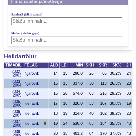
Finna samherja/mótherja
Samherji (leikir saman)
Mótherji (leikir gegn)
Heildartölur
TÍMABIL
FÉLAG
ALD
LEI
MÍN
SKH
SKR
SK%
2H
2002-
Njarðvík
14
15
298,0
26
86
30,2%
24
2003
2003-
Njarðvík
15
13
337,0
30
113
26,5%
28
2004
2004-
Njarðvík
16
20
574,0
63
216
29,2%
38
2005
2005-
Keflavík
17
16
326,0
33
107
30,8%
19
2006
2006-
Keflavík
18
19
314,0
40
102
39,2%
23
2007
2007-
Keflavík
19
24
536,0
65
184
35,3%
43
2008
2008-
Keflavík
20
15
401,2
64
170
37,6%
43
2009