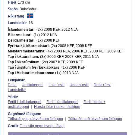
Hæð
173 cm
Staða
Bakvörður
Ríkisfang
Landsleikir
16
Íslandsmeistari:
(2x) 2008 KEF, 2012 NJA
Bikarmeistari:
(1x) 2012 NJA
Deildarmeistari:
(1x) 2008 KEF
Fyrirtækjabikarmeistari:
(2x) 2008 KEF, 2009 KEF
Meistari meistaranna:
(4x) 2003 NJA, 2006 KEF, 2008 KEF, 2009 KEF
Tap í lokaúrslitum:
(3x) 2006 KEF, 2007 KEF, 2011 NJA
Tap í bikarúrslitum:
(2x) 2007 KEF, 2009 KEF
Tap í úrslitum fyrirtækjabikars:
(1x) 2006 KEF
Tap í Meistari meistaranna:
(1x) 2013 NJA
Leikjalisti:
Deild
|
Úrslitakeppni
|
Lokaúrslit
|
Undanúrslit
|
Deild+úrsl
|
Landsleikir
Yfirlit:
Ferill í deildarkeppni
|
Ferill í úrslitakeppni
|
Ferill í deild +
úrslitakeppni
|
Hæstu tölur í stökum leikjum
Gegn/með félögum:
Tölfræði gegn ákveðnum félögum
|
Tölfræði með ákveðnum félögum
Grafík:
Flest stig gegn hverju félagi