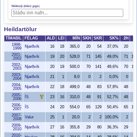
Mótherji (leikir gegn)
Heildartölur
TÍMABIL
FÉLAG
ALD
LEI
MÍN
SKH
SKR
SK%
2H
2
1998-
Njarðvík
16
18
365,0
20
54
37,0%
20
5
1999
2001-
Njarðvík
19
20
528,0
71
145
49,0%
71
14
2002
2002-
Njarðvík
20
19
500,0
70
141
49,6%
70
14
2003
2003-
Njarðvík
21
1
8,0
0
2
0,0%
0
2004
2004-
Njarðvík
22
18
499,0
48
83
57,8%
48
8
2005
2005-
ÍS
23
16
310,0
48
91
52,7%
48
9
2006
2006-
ÍS
24
20
554,0
65
129
50,4%
65
12
2007
2007-
Valur
25
1
20,0
2
2
100,0%
2
2008
2009-
Njarðvík
27
16
355,8
29
80
36,3%
29
8
2010
2010-