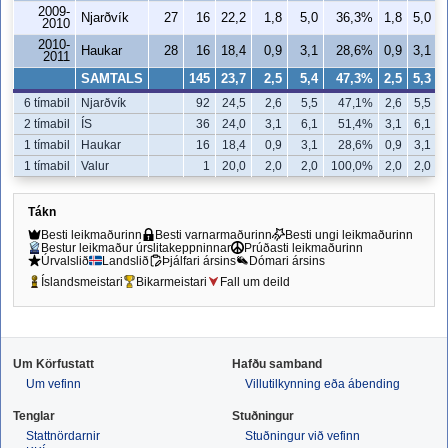
2009-
Njarðvík
27
16
22,2
1,8
5,0
36,3%
1,8
5,0
2010
2010-
Haukar
28
16
18,4
0,9
3,1
28,6%
0,9
3,1
2011
SAMTALS
145
23,7
2,5
5,4
47,3%
2,5
5,3
6 tímabil
Njarðvík
92
24,5
2,6
5,5
47,1%
2,6
5,5
2 tímabil
ÍS
36
24,0
3,1
6,1
51,4%
3,1
6,1
1 tímabil
Haukar
16
18,4
0,9
3,1
28,6%
0,9
3,1
1 tímabil
Valur
1
20,0
2,0
2,0
100,0%
2,0
2,0
Tákn
Besti leikmaðurinn
Besti varnarmaðurinn
Besti ungi leikmaðurinn
Bestur leikmaður úrslitakeppninnar
Prúðasti leikmaðurinn
Úrvalslið
Landslið
Þjálfari ársins
Dómari ársins
Íslandsmeistari
Bikarmeistari
Fall um deild
Um Körfustatt
Hafðu samband
Um vefinn
Villutilkynning eða ábending
Tenglar
Stuðningur
Stattnördarnir
Stuðningur við vefinn