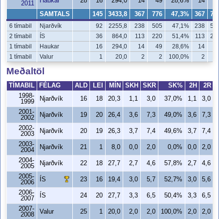
Haukar
28
16
294,0
14
49
28,6%
14
4
2011
SAMTALS
145
3433,8
367
776
47,3%
367
77
6 tímabil
Njarðvík
92
2255,8
238
505
47,1%
238
50
2 tímabil
ÍS
36
864,0
113
220
51,4%
113
21
1 tímabil
Haukar
16
294,0
14
49
28,6%
14
4
1 tímabil
Valur
1
20,0
2
2
100,0%
2
Meðaltöl
TÍMABIL
FÉLAG
ALD
LEI
MÍN
SKH
SKR
SK%
2H
2R
1998-
Njarðvík
16
18
20,3
1,1
3,0
37,0%
1,1
3,0
1999
2001-
Njarðvík
19
20
26,4
3,6
7,3
49,0%
3,6
7,3
2002
2002-
Njarðvík
20
19
26,3
3,7
7,4
49,6%
3,7
7,4
2003
2003-
Njarðvík
21
1
8,0
0,0
2,0
0,0%
0,0
2,0
2004
2004-
Njarðvík
22
18
27,7
2,7
4,6
57,8%
2,7
4,6
2005
2005-
ÍS
23
16
19,4
3,0
5,7
52,7%
3,0
5,6
2006
2006-
ÍS
24
20
27,7
3,3
6,5
50,4%
3,3
6,5
2007
2007-
Valur
25
1
20,0
2,0
2,0
100,0%
2,0
2,0
2008