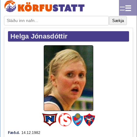
☰
Sækja
Helga Jónasdóttir
Fæð.d.
14.12.1982