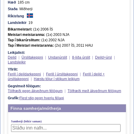
Hæð
185 cm
Staða
Miðherji
Ríkisfang
Landsleikir
19
Bikarmeistari:
(1x) 2006 ÍS
Meistari meistaranna:
(1x) 2003 NJA
Tap í bikarúrslitum:
(1x) 2002 NJA
Tap í Meistari meistaranna:
(2x) 2007 ÍS, 2011 HAU
Leikjalisti:
Deild
|
Úrslitakeppni
|
Undanúrslit
|
8-liða úrslit
|
Deild+úrsl
|
Landsleikir
Yfirlit:
Ferill í deildarkeppni
|
Ferill í úrslitakeppni
|
Ferill í deild +
úrslitakeppni
|
Hæstu tölur í stökum leikjum
Gegn/með félögum:
Tölfræði gegn ákveðnum félögum
|
Tölfræði með ákveðnum félögum
Grafík:
Flest stig gegn hverju félagi
Finna samherja/mótherja
Samherji (leikir saman)