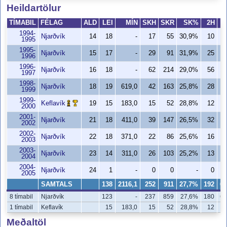
Heildartölur
TÍMABIL
FÉLAG
ALD
LEI
MÍN
SKH
SKR
SK%
2H
2
1994-
Njarðvík
14
18
-
17
55
30,9%
10
3
1995
1995-
Njarðvík
15
17
-
29
91
31,9%
25
7
1996
1996-
Njarðvík
16
18
-
62
214
29,0%
56
18
1997
1998-
Njarðvík
18
19
619,0
42
163
25,8%
28
1
1999
1999-
Keflavík
19
15
183,0
15
52
28,8%
12
3
2000
2001-
Njarðvík
21
18
411,0
39
147
26,5%
32
10
2002
2002-
Njarðvík
22
18
371,0
22
86
25,6%
16
5
2003
2003-
Njarðvík
23
14
311,0
26
103
25,2%
13
5
2004
2004-
Njarðvík
24
1
-
0
0
-
0
2005
SAMTALS
138
2116,1
252
911
27,7%
192
64
8 tímabil
Njarðvík
123
-
237
859
27,6%
180
60
1 tímabil
Keflavík
15
183,0
15
52
28,8%
12
3
Meðaltöl