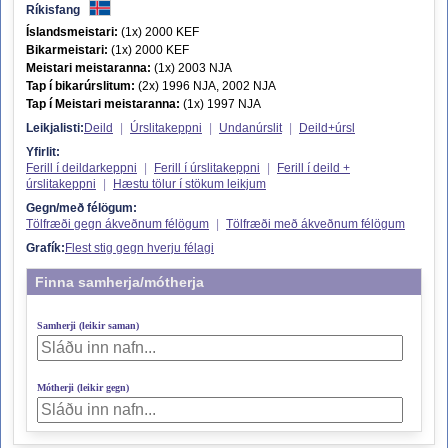
Ríkisfang
Íslandsmeistari:
(1x) 2000 KEF
Bikarmeistari:
(1x) 2000 KEF
Meistari meistaranna:
(1x) 2003 NJA
Tap í bikarúrslitum:
(2x) 1996 NJA, 2002 NJA
Tap í Meistari meistaranna:
(1x) 1997 NJA
Leikjalisti:
Deild
|
Úrslitakeppni
|
Undanúrslit
|
Deild+úrsl
Yfirlit:
Ferill í deildarkeppni
|
Ferill í úrslitakeppni
|
Ferill í deild +
úrslitakeppni
|
Hæstu tölur í stökum leikjum
Gegn/með félögum:
Tölfræði gegn ákveðnum félögum
|
Tölfræði með ákveðnum félögum
Grafík:
Flest stig gegn hverju félagi
Finna samherja/mótherja
Samherji (leikir saman)
Mótherji (leikir gegn)