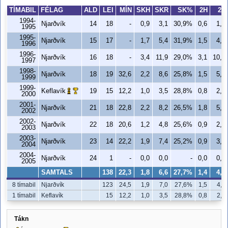
TÍMABIL
FÉLAG
ALD
LEI
MÍN
SKH
SKR
SK%
2H
2R
1994-
Njarðvík
14
18
-
0,9
3,1
30,9%
0,6
1,7
1995
1995-
Njarðvík
15
17
-
1,7
5,4
31,9%
1,5
4,1
1996
1996-
Njarðvík
16
18
-
3,4
11,9
29,0%
3,1
10,1
1997
1998-
Njarðvík
18
19
32,6
2,2
8,6
25,8%
1,5
5,8
1999
1999-
Keflavík
19
15
12,2
1,0
3,5
28,8%
0,8
2,5
2000
2001-
Njarðvík
21
18
22,8
2,2
8,2
26,5%
1,8
5,8
2002
2002-
Njarðvík
22
18
20,6
1,2
4,8
25,6%
0,9
2,9
2003
2003-
Njarðvík
23
14
22,2
1,9
7,4
25,2%
0,9
3,9
2004
2004-
Njarðvík
24
1
-
0,0
0,0
-
0,0
0,0
2005
SAMTALS
138
22,3
1,8
6,6
27,7%
1,4
4,7
8 tímabil
Njarðvík
123
24,5
1,9
7,0
27,6%
1,5
4,9
1 tímabil
Keflavík
15
12,2
1,0
3,5
28,8%
0,8
2,5
Tákn