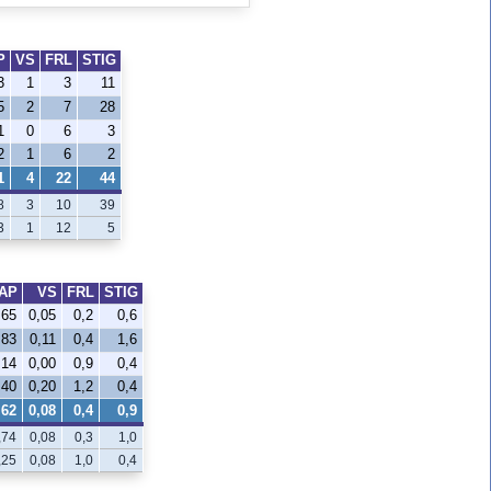
P
VS
FRL
STIG
3
1
3
11
5
2
7
28
1
0
6
3
2
1
6
2
1
4
22
44
8
3
10
39
3
1
12
5
AP
VS
FRL
STIG
,65
0,05
0,2
0,6
,83
0,11
0,4
1,6
,14
0,00
0,9
0,4
,40
0,20
1,2
0,4
,62
0,08
0,4
0,9
,74
0,08
0,3
1,0
,25
0,08
1,0
0,4