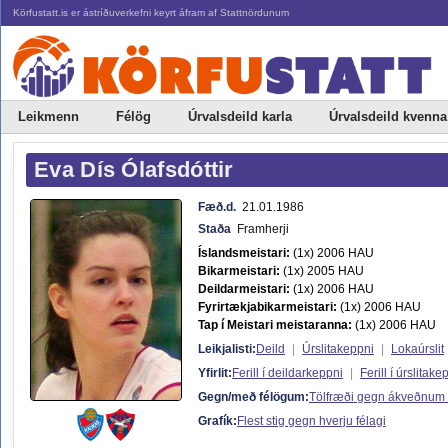
Körfustatt.is er ástríðuverkefni keyrt áfram af Stattnördunum
Leikmenn
Félög
Úrvalsdeild karla
Úrvalsdeild kvenna
Eva Dís Ólafsdóttir
Fæð.d.
21.01.1986
Staða
Framherji
Íslandsmeistari:
(1x) 2006 HAU
Bikarmeistari:
(1x) 2005 HAU
Deildarmeistari:
(1x) 2006 HAU
Fyrirtækjabikarmeistari:
(1x) 2006 HAU
Tap í Meistari meistaranna:
(1x) 2006 HAU
Leikjalisti:
Deild
|
Úrslitakeppni
|
Lokaúrslit
Yfirlit:
Ferill í deildarkeppni
|
Ferill í úrslitake
Gegn/með félögum:
Tölfræði gegn ákveðnum
Grafík:
Flest stig gegn hverju félagi