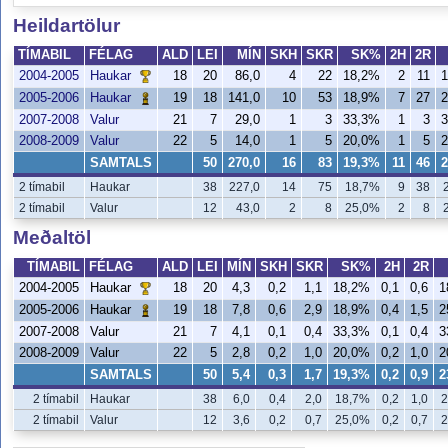
Heildartölur
TÍMABIL
FÉLAG
ALD
LEI
MÍN
SKH
SKR
SK%
2H
2R
2004-2005
18
20
86,0
4
22
18,2%
2
11
Haukar
2005-2006
19
18
141,0
10
53
18,9%
7
27
Haukar
2007-2008
Valur
21
7
29,0
1
3
33,3%
1
3
2008-2009
Valur
22
5
14,0
1
5
20,0%
1
5
SAMTALS
50
270,0
16
83
19,3%
11
46
2 tímabil
Haukar
38
227,0
14
75
18,7%
9
38
2 tímabil
Valur
12
43,0
2
8
25,0%
2
8
Meðaltöl
TÍMABIL
FÉLAG
ALD
LEI
MÍN
SKH
SKR
SK%
2H
2R
2004-2005
18
20
4,3
0,2
1,1
18,2%
0,1
0,6
1
Haukar
2005-2006
19
18
7,8
0,6
2,9
18,9%
0,4
1,5
2
Haukar
2007-2008
Valur
21
7
4,1
0,1
0,4
33,3%
0,1
0,4
3
2008-2009
Valur
22
5
2,8
0,2
1,0
20,0%
0,2
1,0
2
SAMTALS
50
5,4
0,3
1,7
19,3%
0,2
0,9
2
2 tímabil
Haukar
38
6,0
0,4
2,0
18,7%
0,2
1,0
2
2 tímabil
Valur
12
3,6
0,2
0,7
25,0%
0,2
0,7
2