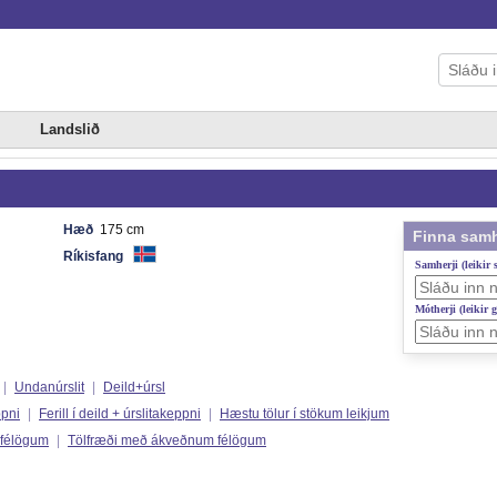
Landslið
Hæð
175 cm
Finna samh
Ríkisfang
Samherji (leikir
Mótherji (leikir 
|
Undanúrslit
|
Deild+úrsl
ppni
|
Ferill í deild + úrslitakeppni
|
Hæstu tölur í stökum leikjum
 félögum
|
Tölfræði með ákveðnum félögum