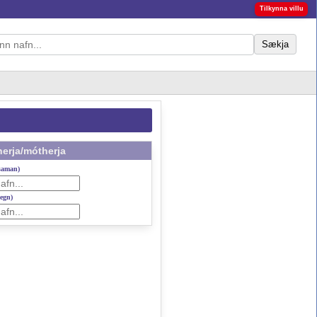
Tilkynna villu
Sækja
erja/mótherja
 saman)
gegn)