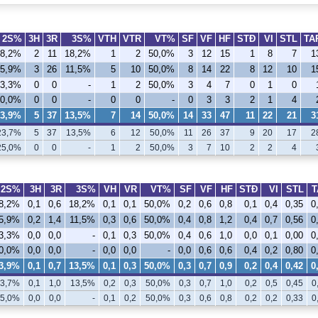
2S%
3H
3R
3S%
VTH
VTR
VT%
SF
VF
HF
STÐ
VI
STL
TA
18,2%
2
11
18,2%
1
2
50,0%
3
12
15
1
8
7
1
25,9%
3
26
11,5%
5
10
50,0%
8
14
22
8
12
10
1
33,3%
0
0
-
1
2
50,0%
3
4
7
0
1
0
20,0%
0
0
-
0
0
-
0
3
3
2
1
4
23,9%
5
37
13,5%
7
14
50,0%
14
33
47
11
22
21
3
23,7%
5
37
13,5%
6
12
50,0%
11
26
37
9
20
17
2
25,0%
0
0
-
1
2
50,0%
3
7
10
2
2
4
2S%
3H
3R
3S%
VH
VR
VT%
SF
VF
HF
STÐ
VI
STL
T
8,2%
0,1
0,6
18,2%
0,1
0,1
50,0%
0,2
0,6
0,8
0,1
0,4
0,35
0
5,9%
0,2
1,4
11,5%
0,3
0,6
50,0%
0,4
0,8
1,2
0,4
0,7
0,56
0
3,3%
0,0
0,0
-
0,1
0,3
50,0%
0,4
0,6
1,0
0,0
0,1
0,00
0
0,0%
0,0
0,0
-
0,0
0,0
-
0,0
0,6
0,6
0,4
0,2
0,80
0
3,9%
0,1
0,7
13,5%
0,1
0,3
50,0%
0,3
0,7
0,9
0,2
0,4
0,42
0
3,7%
0,1
1,0
13,5%
0,2
0,3
50,0%
0,3
0,7
1,0
0,2
0,5
0,45
0
5,0%
0,0
0,0
-
0,1
0,2
50,0%
0,3
0,6
0,8
0,2
0,2
0,33
0