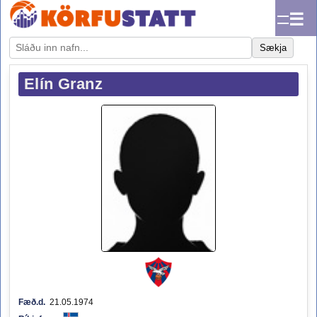
☰
Sækja
Elín Granz
Fæð.d.
21.05.1974