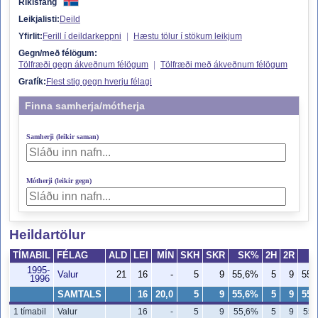
Ríkisfang
Leikjalisti:
Deild
Yfirlit:
Ferill í deildarkeppni
|
Hæstu tölur í stökum leikjum
Gegn/með félögum:
Tölfræði gegn ákveðnum félögum
|
Tölfræði með ákveðnum félögum
Grafík:
Flest stig gegn hverju félagi
Finna samherja/mótherja
Samherji (leikir saman)
Mótherji (leikir gegn)
Heildartölur
TÍMABIL
FÉLAG
ALD
LEI
MÍN
SKH
SKR
SK%
2H
2R
2
1995-
Valur
21
16
-
5
9
55,6%
5
9
55,
1996
SAMTALS
16
20,0
5
9
55,6%
5
9
55,
1 tímabil
Valur
16
-
5
9
55,6%
5
9
55,