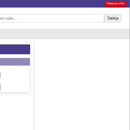
Tilkynna villu
Sækja