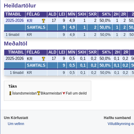
Heildartölur
TÍMABIL
FÉLAG
ALD
LEI
MÍN
SKH
SKR
SK%
2H
2R
2025-2026
17
9
4,9
1
2
50,0%
1
2
50
KR
SAMTALS
9
4,9
1
2
50,0%
1
2
50
1 tímabil
KR
9
4,9
1
2
50,0%
1
2
50
Meðaltöl
TÍMABIL
FÉLAG
ALD
LEI
MÍN
SKH
SKR
SK%
2H
2R
2025-2026
17
9
0,5
0,1
0,2
50,0%
0,1
0,2
5
KR
SAMTALS
9
0,5
0,1
0,2
50,0%
0,1
0,2
5
1 tímabil
KR
9
0,5
0,1
0,2
50,0%
0,1
0,2
5
Tákn
Íslandsmeistari
Bikarmeistari
Fall um deild
Um Körfustatt
Hafðu samband
Um vefinn
Villutilkynning