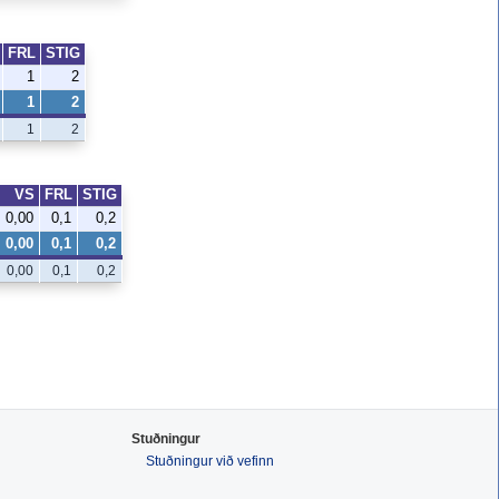
FRL
STIG
1
2
1
2
1
2
VS
FRL
STIG
0,00
0,1
0,2
0,00
0,1
0,2
0,00
0,1
0,2
Stuðningur
Stuðningur við vefinn