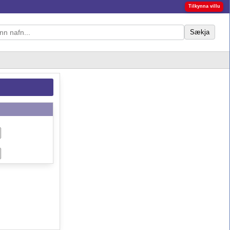
Tilkynna villu
Sækja