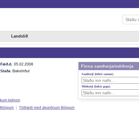
Landslið
Fæð.d.
05.02.2008
Finna samherja/mótherja
Staða
Bakvörður
Samherji (leikir saman)
Mótherji (leikir gegn)
ökum leikjum
 félögum
|
Tölfræði með ákveðnum félögum