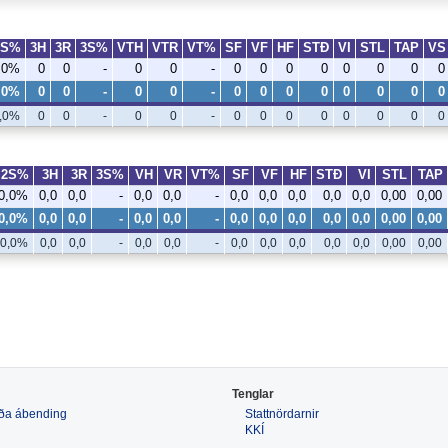
2S%
3H
3R
3S%
VTH
VTR
VT%
SF
VF
HF
STÐ
VI
STL
TAP
VS
,0%
0
0
-
0
0
-
0
0
0
0
0
0
0
0
,0%
0
0
-
0
0
-
0
0
0
0
0
0
0
0
,0%
0
0
-
0
0
-
0
0
0
0
0
0
0
0
2S%
3H
3R
3S%
VH
VR
VT%
SF
VF
HF
STÐ
VI
STL
TAP
0,0%
0,0
0,0
-
0,0
0,0
-
0,0
0,0
0,0
0,0
0,0
0,00
0,00
0,0%
0,0
0,0
-
0,0
0,0
-
0,0
0,0
0,0
0,0
0,0
0,00
0,00
0,0%
0,0
0,0
-
0,0
0,0
-
0,0
0,0
0,0
0,0
0,0
0,00
0,00
Tenglar
 eða ábending
Stattnördarnir
KKÍ