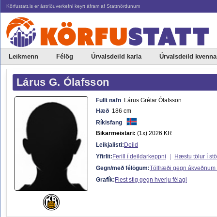
Körfustatt.is er ástríðuverkefni keyrt áfram af Stattnördunum
Leikmenn
Félög
Úrvalsdeild karla
Úrvalsdeild kvenna
Lárus G. Ólafsson
Fullt nafn
Lárus Grétar Ólafsson
Hæð
186 cm
Ríkisfang
Bikarmeistari:
(1x) 2026 KR
Leikjalisti:
Deild
Yfirlit:
Ferill í deildarkeppni
|
Hæstu tölur í st
Gegn/með félögum:
Tölfræði gegn ákveðnum
Grafík:
Flest stig gegn hverju félagi